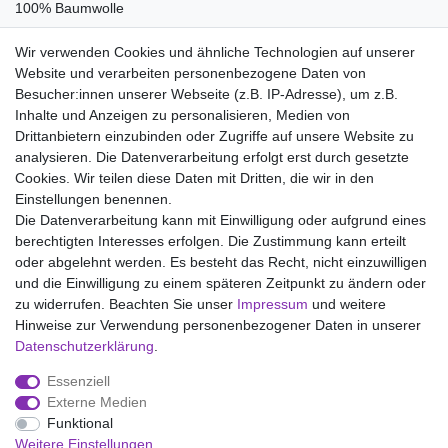
100% Baumwolle
Pflegehinweise:
Wir verwenden Cookies und ähnliche Technologien auf unserer
Waschen bei 95°C, Nicht bleichen, Trockner (Stufe 1), Heiss
Website und verarbeiten personenbezogene Daten von
Bügeln (Stufe 3), Nicht chemisch reinigen
Besucher:innen unserer Webseite (z.B. IP-Adresse), um z.B.
Inhalte und Anzeigen zu personalisieren, Medien von
Drittanbietern einzubinden oder Zugriffe auf unsere Website zu
analysieren. Die Datenverarbeitung erfolgt erst durch gesetzte
Wir liefern mit DHL (auch Samstags)
Cookies. Wir teilen diese Daten mit Dritten, die wir in den
Einstellungen benennen.
Kostenloser Versand
Die Datenverarbeitung kann mit Einwilligung oder aufgrund eines
berechtigten Interesses erfolgen. Die Zustimmung kann erteilt
14 Tage Rückgaberecht
oder abgelehnt werden. Es besteht das Recht, nicht einzuwilligen
und die Einwilligung zu einem späteren Zeitpunkt zu ändern oder
zu widerrufen. Beachten Sie unser
Impressum
und weitere
Hinweise zur Verwendung personenbezogener Daten in unserer
Impressum
Daten­schutz­erklärung
AGB
Daten­schutz­erklärung
.
Essenziell
Widerrufs­recht
Kontakt
Vertrag widerrufen
Externe Medien
Funktional
Weitere Einstellungen