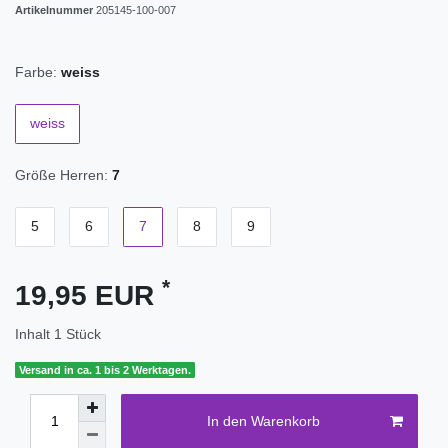
Artikelnummer
205145-100-007
Farbe:
weiss
weiss
Größe Herren:
7
5
6
7
8
9
*
19,95 EUR
Inhalt
1
Stück
Versand in ca. 1 bis 2 Werktagen.
In den Warenkorb