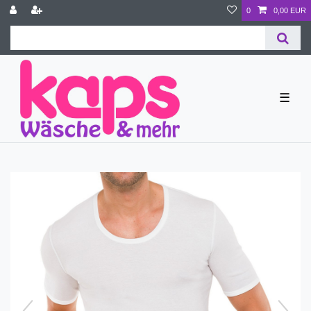
0
0,00 EUR
☰