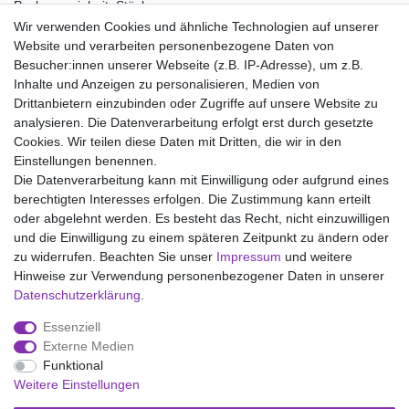
Packungseinheit: Stück
Wir verwenden Cookies und ähnliche Technologien auf unserer
Material:
Website und verarbeiten personenbezogene Daten von
100% Baumwolle
Besucher:innen unserer Webseite (z.B. IP-Adresse), um z.B.
Inhalte und Anzeigen zu personalisieren, Medien von
Drittanbietern einzubinden oder Zugriffe auf unsere Website zu
analysieren. Die Datenverarbeitung erfolgt erst durch gesetzte
Wir liefern mit DHL (auch Samstags)
Cookies. Wir teilen diese Daten mit Dritten, die wir in den
Einstellungen benennen.
Kostenloser Versand
Die Datenverarbeitung kann mit Einwilligung oder aufgrund eines
berechtigten Interesses erfolgen. Die Zustimmung kann erteilt
14 Tage Rückgaberecht
oder abgelehnt werden. Es besteht das Recht, nicht einzuwilligen
und die Einwilligung zu einem späteren Zeitpunkt zu ändern oder
zu widerrufen. Beachten Sie unser
Impressum
und weitere
Hinweise zur Verwendung personenbezogener Daten in unserer
Impressum
Daten­schutz­erklärung
AGB
Daten­schutz­erklärung
.
Essenziell
Widerrufs­recht
Kontakt
Vertrag widerrufen
Externe Medien
Funktional
Weitere Einstellungen
Versand- und Zahlungsmöglichkeiten