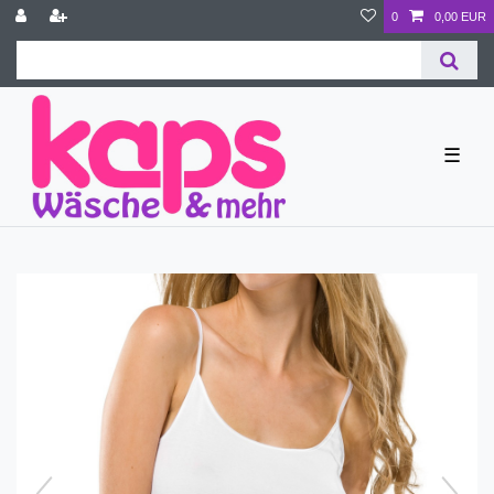
0
0,00 EUR
☰