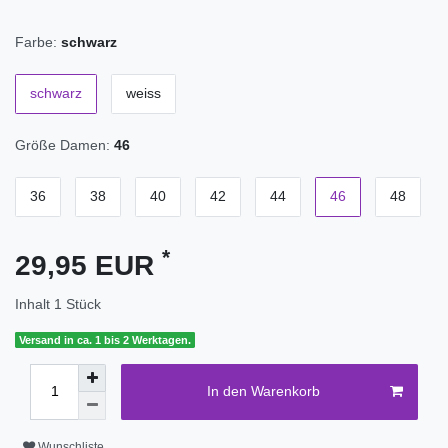
Farbe:
schwarz
schwarz
weiss
Größe Damen:
46
36
38
40
42
44
46
48
*
29,95 EUR
Inhalt
1
Stück
Versand in ca. 1 bis 2 Werktagen.
In den Warenkorb
Wunschliste