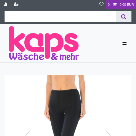
0
0,00 EUR
☰