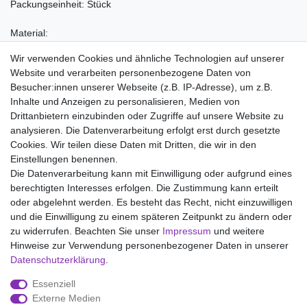
Packungseinheit: Stück
Material:
97% Baumwolle
Wir verwenden Cookies und ähnliche Technologien auf unserer
3% Elastan
Website und verarbeiten personenbezogene Daten von
Besucher:innen unserer Webseite (z.B. IP-Adresse), um z.B.
Inhalte und Anzeigen zu personalisieren, Medien von
Drittanbietern einzubinden oder Zugriffe auf unsere Website zu
analysieren. Die Datenverarbeitung erfolgt erst durch gesetzte
Wir liefern mit DHL (auch Samstags)
Cookies. Wir teilen diese Daten mit Dritten, die wir in den
Einstellungen benennen.
Kostenloser Versand
Die Datenverarbeitung kann mit Einwilligung oder aufgrund eines
berechtigten Interesses erfolgen. Die Zustimmung kann erteilt
14 Tage Rückgaberecht
oder abgelehnt werden. Es besteht das Recht, nicht einzuwilligen
und die Einwilligung zu einem späteren Zeitpunkt zu ändern oder
zu widerrufen. Beachten Sie unser
Impressum
und weitere
Hinweise zur Verwendung personenbezogener Daten in unserer
Impressum
Daten­schutz­erklärung
AGB
Daten­schutz­erklärung
.
Essenziell
Widerrufs­recht
Kontakt
Vertrag widerrufen
Externe Medien