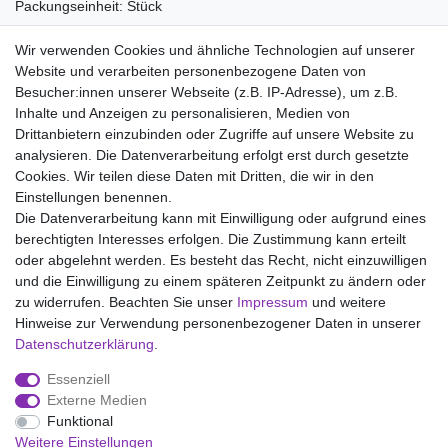
Packungseinheit: Stück
Material:
Wir verwenden Cookies und ähnliche Technologien auf unserer
90% Modal
Website und verarbeiten personenbezogene Daten von
10% Elastan
Besucher:innen unserer Webseite (z.B. IP-Adresse), um z.B.
Inhalte und Anzeigen zu personalisieren, Medien von
Drittanbietern einzubinden oder Zugriffe auf unsere Website zu
analysieren. Die Datenverarbeitung erfolgt erst durch gesetzte
Wir liefern mit DHL (auch Samstags)
Cookies. Wir teilen diese Daten mit Dritten, die wir in den
Einstellungen benennen.
Kostenloser Versand
Die Datenverarbeitung kann mit Einwilligung oder aufgrund eines
berechtigten Interesses erfolgen. Die Zustimmung kann erteilt
14 Tage Rückgaberecht
oder abgelehnt werden. Es besteht das Recht, nicht einzuwilligen
und die Einwilligung zu einem späteren Zeitpunkt zu ändern oder
zu widerrufen. Beachten Sie unser
Impressum
und weitere
Hinweise zur Verwendung personenbezogener Daten in unserer
Impressum
Daten­schutz­erklärung
AGB
Daten­schutz­erklärung
.
Essenziell
Widerrufs­recht
Kontakt
Vertrag widerrufen
Externe Medien
Funktional
Weitere Einstellungen