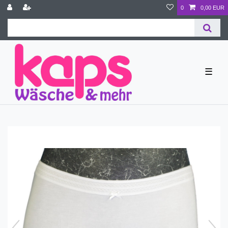
0
0,00 EUR
☰