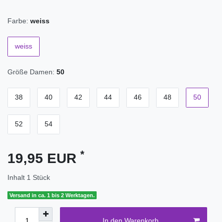
Farbe:
weiss
weiss
Größe Damen:
50
38
40
42
44
46
48
50
52
54
*
19,95 EUR
Inhalt
1
Stück
Versand in ca. 1 bis 2 Werktagen.
In den Warenkorb