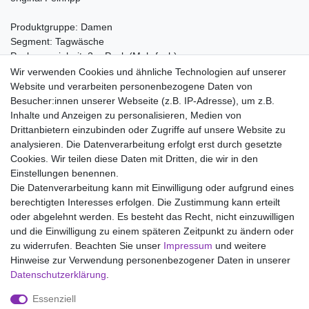
Produktgruppe: Damen
Segment: Tagwäsche
Packungseinheit: 2er Pack (Mehrfach)
Wir verwenden Cookies und ähnliche Technologien auf unserer
Material:
Website und verarbeiten personenbezogene Daten von
100% Baumwolle
Besucher:innen unserer Webseite (z.B. IP-Adresse), um z.B.
Inhalte und Anzeigen zu personalisieren, Medien von
Drittanbietern einzubinden oder Zugriffe auf unsere Website zu
analysieren. Die Datenverarbeitung erfolgt erst durch gesetzte
Wir liefern mit DHL (auch Samstags)
Cookies. Wir teilen diese Daten mit Dritten, die wir in den
Einstellungen benennen.
Kostenloser Versand
Die Datenverarbeitung kann mit Einwilligung oder aufgrund eines
berechtigten Interesses erfolgen. Die Zustimmung kann erteilt
14 Tage Rückgaberecht
oder abgelehnt werden. Es besteht das Recht, nicht einzuwilligen
und die Einwilligung zu einem späteren Zeitpunkt zu ändern oder
zu widerrufen. Beachten Sie unser
Impressum
und weitere
Hinweise zur Verwendung personenbezogener Daten in unserer
Impressum
Daten­schutz­erklärung
AGB
Daten­schutz­erklärung
.
Essenziell
Widerrufs­recht
Kontakt
Vertrag widerrufen