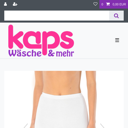
0
0,00 EUR
☰