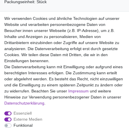
Packungseinheit: Stück
Material:
Wir verwenden Cookies und ähnliche Technologien auf unserer
100% Baumwolle
Website und verarbeiten personenbezogene Daten von
Besucher:innen unserer Webseite (z.B. IP-Adresse), um z.B.
Inhalte und Anzeigen zu personalisieren, Medien von
Drittanbietern einzubinden oder Zugriffe auf unsere Website zu
analysieren. Die Datenverarbeitung erfolgt erst durch gesetzte
Wir liefern mit DHL (auch Samstags)
Cookies. Wir teilen diese Daten mit Dritten, die wir in den
Einstellungen benennen.
Kostenloser Versand
Die Datenverarbeitung kann mit Einwilligung oder aufgrund eines
berechtigten Interesses erfolgen. Die Zustimmung kann erteilt
14 Tage Rückgaberecht
oder abgelehnt werden. Es besteht das Recht, nicht einzuwilligen
und die Einwilligung zu einem späteren Zeitpunkt zu ändern oder
zu widerrufen. Beachten Sie unser
Impressum
und weitere
Hinweise zur Verwendung personenbezogener Daten in unserer
Impressum
Daten­schutz­erklärung
AGB
Daten­schutz­erklärung
.
Essenziell
Widerrufs­recht
Kontakt
Vertrag widerrufen
Externe Medien
Funktional