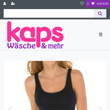
0
0,00 EUR
☰