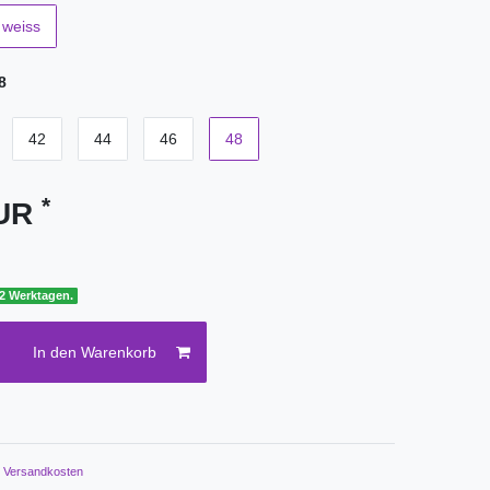
weiss
8
42
44
46
48
*
EUR
 2 Werktagen.
In den Warenkorb
.
Versandkosten