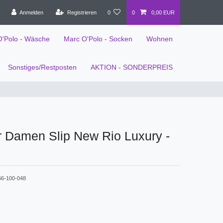
Anmelden
Registrieren
0
0
0,00 EUR
O'Polo - Wäsche
Marc O'Polo - Socken
Wohnen
Sonstiges/Restposten
AKTION - SONDERPREIS
r Damen Slip New Rio Luxury -
66-100-048