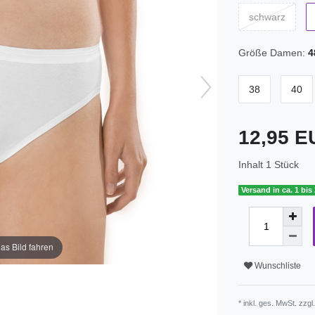
schwarz
Größe Damen:
4
38
40
12,95 
Inhalt
1
Stück
Versand in ca. 1 bis
as Bild fahren
Wunschliste
* inkl. ges. MwSt. zzgl