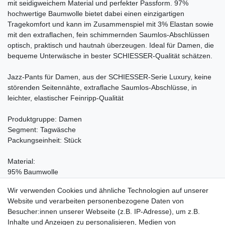
mit seidigweichem Material und perfekter Passform. 97%
hochwertige Baumwolle bietet dabei einen einzigartigen
Tragekomfort und kann im Zusammenspiel mit 3% Elastan sowie
mit den extraflachen, fein schimmernden Saumlos-Abschlüssen
optisch, praktisch und hautnah überzeugen. Ideal für Damen, die
bequeme Unterwäsche in bester SCHIESSER-Qualität schätzen.
Jazz-Pants für Damen, aus der SCHIESSER-Serie Luxury, keine
störenden Seitennähte, extraflache Saumlos-Abschlüsse, in
leichter, elastischer Feinripp-Qualität
Produktgruppe: Damen
Segment: Tagwäsche
Packungseinheit: Stück
Material:
95% Baumwolle
5% Elastan
Wir verwenden Cookies und ähnliche Technologien auf unserer
Waschen bei 60°C, Nicht bleichen, Trockner (Stufe 1), Handwarm
Website und verarbeiten personenbezogene Daten von
bügeln Stufe 1, Nicht chemisch reinigen
Besucher:innen unserer Webseite (z.B. IP-Adresse), um z.B.
Inhalte und Anzeigen zu personalisieren, Medien von