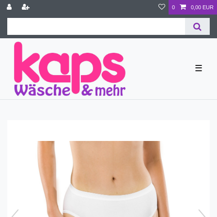
0
0,00 EUR
☰