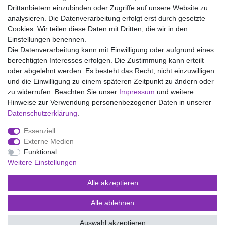
Drittanbietern einzubinden oder Zugriffe auf unsere Website zu
analysieren. Die Datenverarbeitung erfolgt erst durch gesetzte
Wir liefern mit DHL (auch Samstags)
Cookies. Wir teilen diese Daten mit Dritten, die wir in den
Einstellungen benennen.
Kostenloser Versand
Die Datenverarbeitung kann mit Einwilligung oder aufgrund eines
berechtigten Interesses erfolgen. Die Zustimmung kann erteilt
14 Tage Rückgaberecht
oder abgelehnt werden. Es besteht das Recht, nicht einzuwilligen
und die Einwilligung zu einem späteren Zeitpunkt zu ändern oder
zu widerrufen. Beachten Sie unser
Impressum
und weitere
Hinweise zur Verwendung personenbezogener Daten in unserer
Impressum
Daten­schutz­erklärung
AGB
Daten­schutz­erklärung
.
Essenziell
Widerrufs­recht
Kontakt
Vertrag widerrufen
Externe Medien
Funktional
Weitere Einstellungen
Versand- und Zahlungsmöglichkeiten
Alle akzeptieren
Alle ablehnen
© Copyright Kaps - Wäsche & mehr 2026 | Alle Rechte vorbehalten.
Auswahl akzeptieren