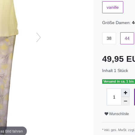
vanille
Größe Damen:
4
38
44
49,95 
Inhalt
1
Stück
Versand in ca. 1 bis
Wunschliste
* inkl. ges. MwSt. zzgl
as Bild fahren