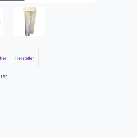
cher
Hersteller
3152