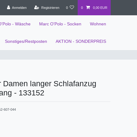
Anmelden
Registrieren
0
0
0,00 EUR
O'Polo - Wäsche
Marc O'Polo - Socken
Wohnen
Sonstiges/Restposten
AKTION - SONDERPREIS
r Damen langer Schlafanzug
ang - 133152
52-607-044