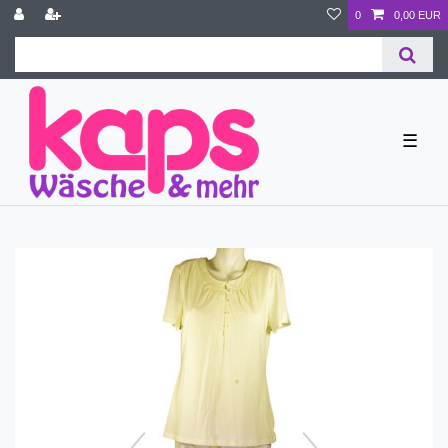
0
0,00 EUR
☰