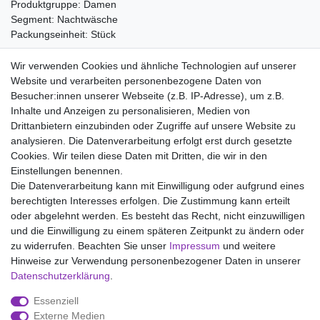
Produktgruppe: Damen
Segment: Nachtwäsche
Packungseinheit: Stück
Material:
Wir verwenden Cookies und ähnliche Technologien auf unserer
50% Baumwolle
Website und verarbeiten personenbezogene Daten von
50% Modal
Besucher:innen unserer Webseite (z.B. IP-Adresse), um z.B.
Inhalte und Anzeigen zu personalisieren, Medien von
Drittanbietern einzubinden oder Zugriffe auf unsere Website zu
analysieren. Die Datenverarbeitung erfolgt erst durch gesetzte
Wir liefern mit DHL (auch Samstags)
Cookies. Wir teilen diese Daten mit Dritten, die wir in den
Einstellungen benennen.
Kostenloser Versand
Die Datenverarbeitung kann mit Einwilligung oder aufgrund eines
berechtigten Interesses erfolgen. Die Zustimmung kann erteilt
14 Tage Rückgaberecht
oder abgelehnt werden. Es besteht das Recht, nicht einzuwilligen
und die Einwilligung zu einem späteren Zeitpunkt zu ändern oder
zu widerrufen. Beachten Sie unser
Impressum
und weitere
Hinweise zur Verwendung personenbezogener Daten in unserer
Impressum
Daten­schutz­erklärung
AGB
Daten­schutz­erklärung
.
Essenziell
Widerrufs­recht
Kontakt
Vertrag widerrufen
Externe Medien