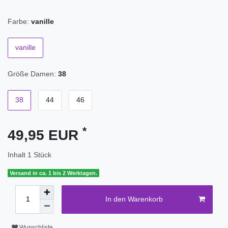
Farbe:
vanille
vanille
Größe Damen:
38
38
44
46
*
49,95 EUR
Inhalt
1
Stück
Versand in ca. 1 bis 2 Werktagen.
In den Warenkorb
Wunschliste