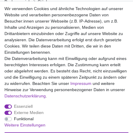
Packungseinheit: Stück
Wir verwenden Cookies und ähnliche Technologien auf unserer
Material:
Website und verarbeiten personenbezogene Daten von
100% Baumwolle
Besucher:innen unserer Webseite (z.B. IP-Adresse), um z.B.
Inhalte und Anzeigen zu personalisieren, Medien von
Drittanbietern einzubinden oder Zugriffe auf unsere Website zu
analysieren. Die Datenverarbeitung erfolgt erst durch gesetzte
Wir liefern mit DHL (auch Samstags)
Cookies. Wir teilen diese Daten mit Dritten, die wir in den
Einstellungen benennen.
Kostenloser Versand
Die Datenverarbeitung kann mit Einwilligung oder aufgrund eines
berechtigten Interesses erfolgen. Die Zustimmung kann erteilt
14 Tage Rückgaberecht
oder abgelehnt werden. Es besteht das Recht, nicht einzuwilligen
und die Einwilligung zu einem späteren Zeitpunkt zu ändern oder
zu widerrufen. Beachten Sie unser
Impressum
und weitere
Hinweise zur Verwendung personenbezogener Daten in unserer
Impressum
Daten­schutz­erklärung
AGB
Daten­schutz­erklärung
.
Essenziell
Widerrufs­recht
Kontakt
Vertrag widerrufen
Externe Medien
Funktional
Weitere Einstellungen
Versand- und Zahlungsmöglichkeiten