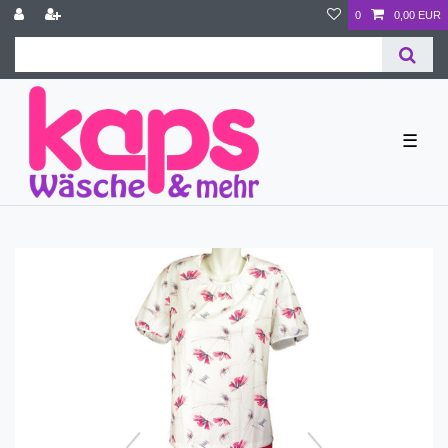
0
0,00 EUR
☰