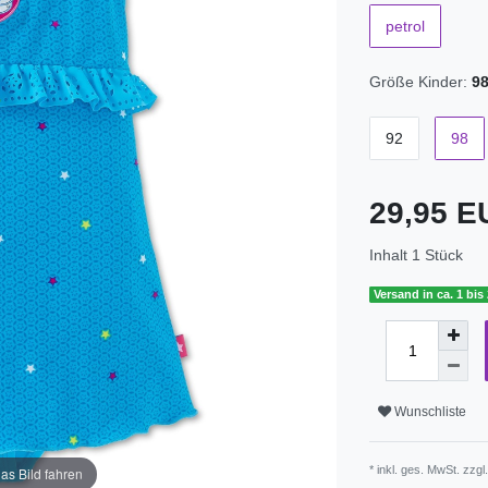
petrol
Größe Kinder:
9
92
98
29,95 
Inhalt
1
Stück
Versand in ca. 1 bis
Wunschliste
* inkl. ges. MwSt. zzgl
as Bild fahren