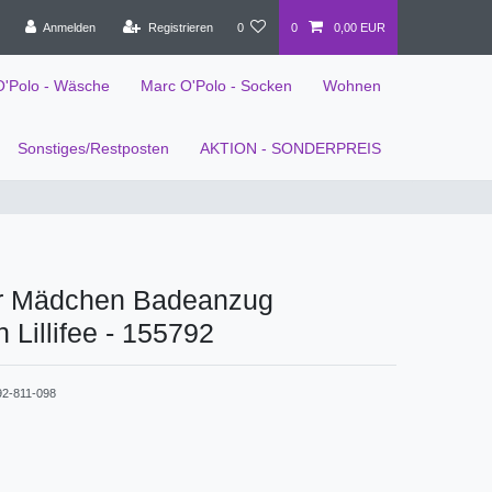
Anmelden
Registrieren
0
0
0,00 EUR
O'Polo - Wäsche
Marc O'Polo - Socken
Wohnen
Sonstiges/Restposten
AKTION - SONDERPREIS
r Mädchen Badeanzug
 Lillifee - 155792
92-811-098