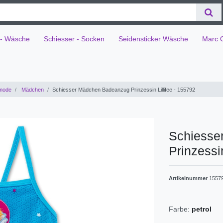
 - Wäsche
Schiesser - Socken
Seidensticker Wäsche
Marc 
mode
Mädchen
Schiesser Mädchen Badeanzug Prinzessin Lillifee - 155792
Schiesse
Prinzessin
Artikelnummer
1557
Farbe:
petrol