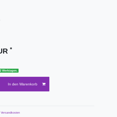
8
*
EUR
 2 Werktagen.
In den Warenkorb
.
Versandkosten