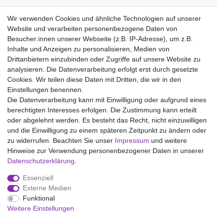
Pflegehinweis:
Wir verwenden Cookies und ähnliche Technologien auf unserer
Waschen bei 95°C, Nicht bleichen, Trockner (Stufe 1), Heiss
Website und verarbeiten personenbezogene Daten von
Bügeln (Stufe 3), Nicht chemisch reinigen
Besucher:innen unserer Webseite (z.B. IP-Adresse), um z.B.
Inhalte und Anzeigen zu personalisieren, Medien von
Drittanbietern einzubinden oder Zugriffe auf unsere Website zu
analysieren. Die Datenverarbeitung erfolgt erst durch gesetzte
Wir liefern mit DHL (auch Samstags)
Cookies. Wir teilen diese Daten mit Dritten, die wir in den
Einstellungen benennen.
Kostenloser Versand
Die Datenverarbeitung kann mit Einwilligung oder aufgrund eines
berechtigten Interesses erfolgen. Die Zustimmung kann erteilt
14 Tage Rückgaberecht
oder abgelehnt werden. Es besteht das Recht, nicht einzuwilligen
und die Einwilligung zu einem späteren Zeitpunkt zu ändern oder
zu widerrufen. Beachten Sie unser
Impressum
und weitere
Hinweise zur Verwendung personenbezogener Daten in unserer
Impressum
Daten­schutz­erklärung
AGB
Daten­schutz­erklärung
.
Essenziell
Widerrufs­recht
Kontakt
Vertrag widerrufen
Externe Medien
Funktional
Weitere Einstellungen