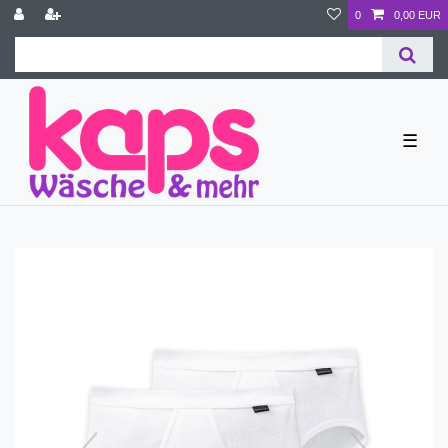
0
0,00 EUR
☰