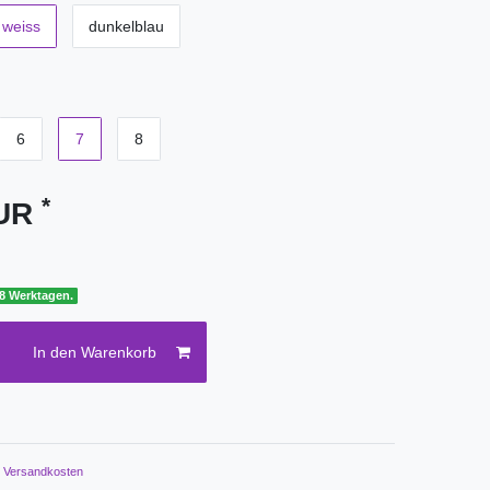
weiss
dunkelblau
6
7
8
*
EUR
 8 Werktagen.
In den Warenkorb
.
Versandkosten