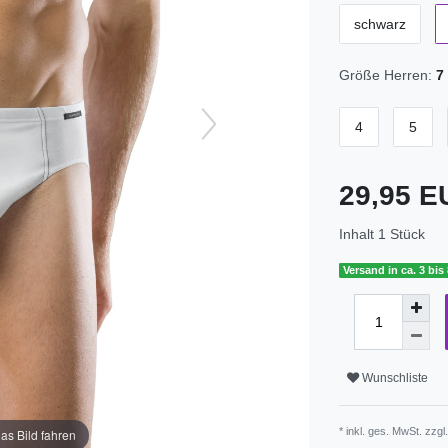
schwarz
Größe Herren:
7
4
5
29,95 
Inhalt
1
Stück
Versand in ca. 3 bis
Wunschliste
* inkl. ges. MwSt. zzgl
as Bild fahren