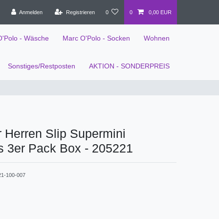
Anmelden
Registrieren
0
0
0,00 EUR
O'Polo - Wäsche
Marc O'Polo - Socken
Wohnen
Sonstiges/Restposten
AKTION - SONDERPREIS
 Herren Slip Supermini
s 3er Pack Box - 205221
21-100-007