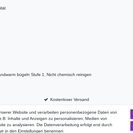
ität
andwarm bügeln Stufe 1, Nicht chemisch reinigen
Kostenloser Versand
unserer Website und verarbeiten personenbezogene Daten von
.B. Inhalte und Anzeigen zu personalisieren, Medien von
aten­schutz­erklärung
AGB
Widerrufs­recht
ite zu analysieren. Die Datenverarbeitung erfolgt erst durch
Vertrag widerru
 wir in den Einstellungen benennen.