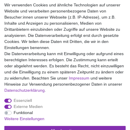
Pflegehinweise:
Wir verwenden Cookies und ähnliche Technologien auf unserer
Waschen bei 95°C, Nicht bleichen, Trockner (Stufe 1), Heiss
Website und verarbeiten personenbezogene Daten von
Bügeln (Stufe 3), Nicht chemisch reinigen
Besucher:innen unserer Webseite (z.B. IP-Adresse), um z.B.
Inhalte und Anzeigen zu personalisieren, Medien von
Drittanbietern einzubinden oder Zugriffe auf unsere Website zu
analysieren. Die Datenverarbeitung erfolgt erst durch gesetzte
Wir liefern mit DHL (auch Samstags)
Cookies. Wir teilen diese Daten mit Dritten, die wir in den
Einstellungen benennen.
Kostenloser Versand
Die Datenverarbeitung kann mit Einwilligung oder aufgrund eines
berechtigten Interesses erfolgen. Die Zustimmung kann erteilt
14 Tage Rückgaberecht
oder abgelehnt werden. Es besteht das Recht, nicht einzuwilligen
und die Einwilligung zu einem späteren Zeitpunkt zu ändern oder
zu widerrufen. Beachten Sie unser
Impressum
und weitere
Hinweise zur Verwendung personenbezogener Daten in unserer
Impressum
Daten­schutz­erklärung
AGB
Daten­schutz­erklärung
.
Essenziell
Widerrufs­recht
Kontakt
Vertrag widerrufen
Externe Medien
Funktional
Weitere Einstellungen
Versand- und Zahlungsmöglichkeiten