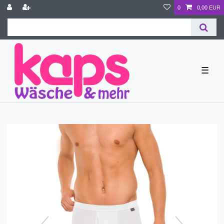
0
0,00 EUR
☰