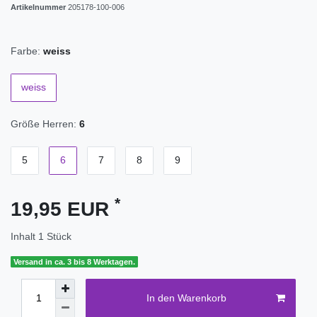
Artikelnummer
205178-100-006
Farbe:
weiss
weiss
Größe Herren:
6
5
6
7
8
9
*
19,95 EUR
Inhalt
1
Stück
Versand in ca. 3 bis 8 Werktagen.
In den Warenkorb