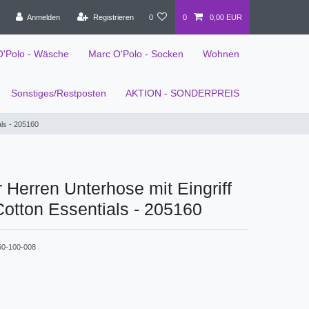
Anmelden
Registrieren
0
0
0,00 EUR
O'Polo - Wäsche
Marc O'Polo - Socken
Wohnen
Sonstiges/Restposten
AKTION - SONDERPREIS
als - 205160
 Herren Unterhose mit Eingriff
Cotton Essentials - 205160
60-100-008