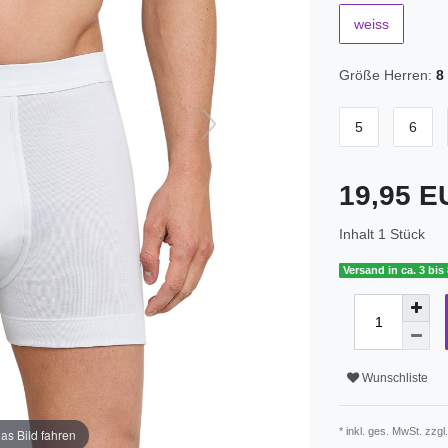
weiss
Größe Herren:
8
5
6
19,95 
Inhalt
1
Stück
Versand in ca. 3 bis
Wunschliste
* inkl. ges. MwSt. zzgl
as Bild fahren