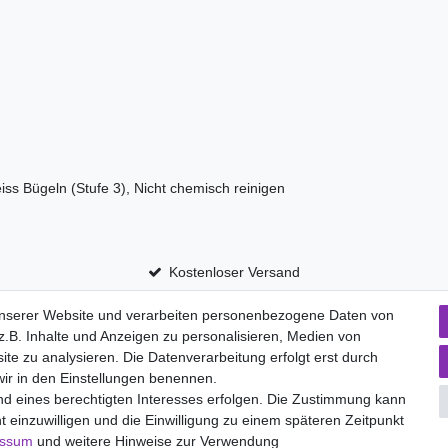
iss Bügeln (Stufe 3), Nicht chemisch reinigen
Kostenloser Versand
unserer Website und verarbeiten personenbezogene Daten von
.B. Inhalte und Anzeigen zu personalisieren, Medien von
aten­schutz­erklärung
AGB
Widerrufs­recht
ite zu analysieren. Die Datenverarbeitung erfolgt erst durch
Vertrag widerru
 wir in den Einstellungen benennen.
nd eines berechtigten Interesses erfolgen. Die Zustimmung kann
t einzuwilligen und die Einwilligung zu einem späteren Zeitpunkt
Versand- und Zahlungsmöglichkeiten
essum
und weitere Hinweise zur Verwendung