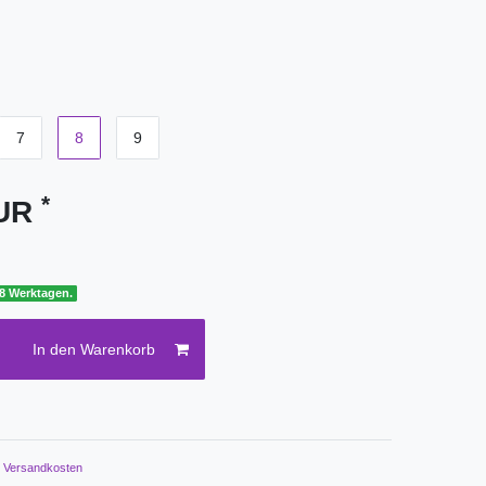
7
8
9
*
EUR
 8 Werktagen.
In den Warenkorb
.
Versandkosten