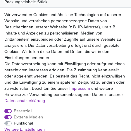
Packungseinheit: Stück
Material:
Wir verwenden Cookies und ähnliche Technologien auf unserer
80% Baumwolle
Website und verarbeiten personenbezogene Daten von
20% Polyester
Besucher:innen unserer Webseite (z.B. IP-Adresse), um z.B.
Inhalte und Anzeigen zu personalisieren, Medien von
Drittanbietern einzubinden oder Zugriffe auf unsere Website zu
analysieren. Die Datenverarbeitung erfolgt erst durch gesetzte
Wir liefern mit DHL (auch Samstags)
Cookies. Wir teilen diese Daten mit Dritten, die wir in den
Einstellungen benennen.
Kostenloser Versand
Die Datenverarbeitung kann mit Einwilligung oder aufgrund eines
berechtigten Interesses erfolgen. Die Zustimmung kann erteilt
14 Tage Rückgaberecht
oder abgelehnt werden. Es besteht das Recht, nicht einzuwilligen
und die Einwilligung zu einem späteren Zeitpunkt zu ändern oder
zu widerrufen. Beachten Sie unser
Impressum
und weitere
Hinweise zur Verwendung personenbezogener Daten in unserer
Impressum
Daten­schutz­erklärung
AGB
Daten­schutz­erklärung
.
Essenziell
Widerrufs­recht
Kontakt
Vertrag widerrufen
Externe Medien
Funktional
Weitere Einstellungen