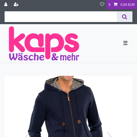
0
0,00 EUR
☰