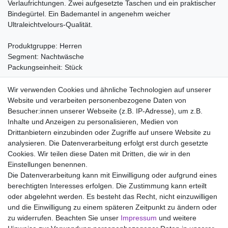
Verlaufrichtungen. Zwei aufgesetzte Taschen und ein praktischer
Bindegürtel. Ein Bademantel in angenehm weicher
Ultraleichtvelours-Qualität.
Produktgruppe: Herren
Segment: Nachtwäsche
Packungseinheit: Stück
Material:
Wir verwenden Cookies und ähnliche Technologien auf unserer
100% Baumwolle
Website und verarbeiten personenbezogene Daten von
Angenehme weiche Ultraleichtvelours-Qualität
Besucher:innen unserer Webseite (z.B. IP-Adresse), um z.B.
Inhalte und Anzeigen zu personalisieren, Medien von
Drittanbietern einzubinden oder Zugriffe auf unsere Website zu
analysieren. Die Datenverarbeitung erfolgt erst durch gesetzte
Wir liefern mit DHL (auch Samstags)
Cookies. Wir teilen diese Daten mit Dritten, die wir in den
Einstellungen benennen.
Kostenloser Versand
Die Datenverarbeitung kann mit Einwilligung oder aufgrund eines
berechtigten Interesses erfolgen. Die Zustimmung kann erteilt
14 Tage Rückgaberecht
oder abgelehnt werden. Es besteht das Recht, nicht einzuwilligen
und die Einwilligung zu einem späteren Zeitpunkt zu ändern oder
zu widerrufen. Beachten Sie unser
Impressum
und weitere