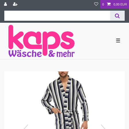
0
0,00 EUR
☰