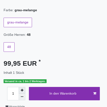
Farbe:
grau-melange
grau-melange
Größe Herren:
48
48
*
99,95 EUR
Inhalt
1
Stück
Versand in ca. 1 bis 2 Werktagen.
In den Warenkorb
Wunschliste