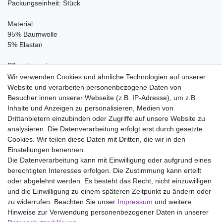
Packungseinheit: Stück
Material:
95% Baumwolle
5% Elastan
Pflegehinweis:
Waschen bei 60°C, Nicht bleichen, Trockner (Stufe 1), Handwarm
Wir verwenden Cookies und ähnliche Technologien auf unserer
bügeln Stufe 1, Nicht chemisch reinigen
Website und verarbeiten personenbezogene Daten von
Besucher:innen unserer Webseite (z.B. IP-Adresse), um z.B.
Inhalte und Anzeigen zu personalisieren, Medien von
Drittanbietern einzubinden oder Zugriffe auf unsere Website zu
analysieren. Die Datenverarbeitung erfolgt erst durch gesetzte
Wir liefern mit DHL (auch Samstags)
Cookies. Wir teilen diese Daten mit Dritten, die wir in den
Einstellungen benennen.
Kostenloser Versand
Die Datenverarbeitung kann mit Einwilligung oder aufgrund eines
berechtigten Interesses erfolgen. Die Zustimmung kann erteilt
14 Tage Rückgaberecht
oder abgelehnt werden. Es besteht das Recht, nicht einzuwilligen
und die Einwilligung zu einem späteren Zeitpunkt zu ändern oder
zu widerrufen. Beachten Sie unser
Impressum
und weitere
Hinweise zur Verwendung personenbezogener Daten in unserer
Impressum
Daten­schutz­erklärung
AGB