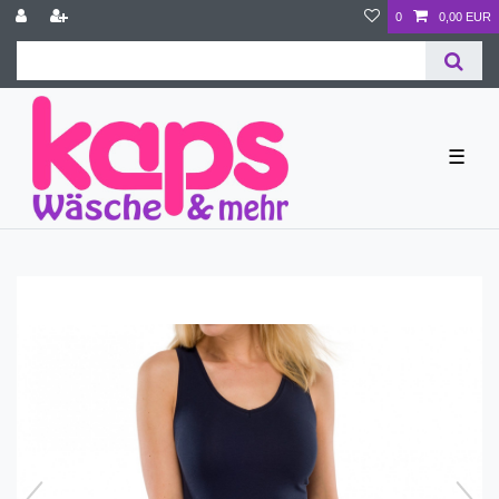
0
0,00 EUR
☰