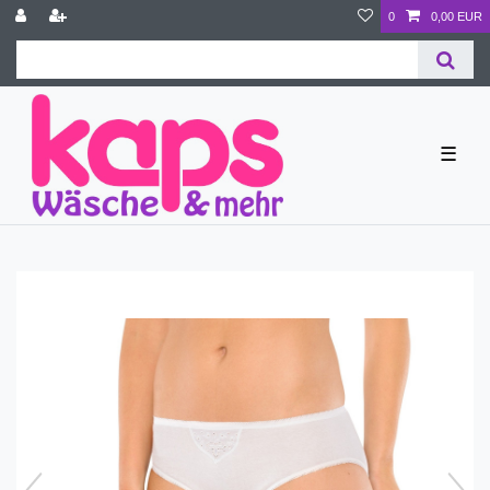
0
0,00 EUR
☰