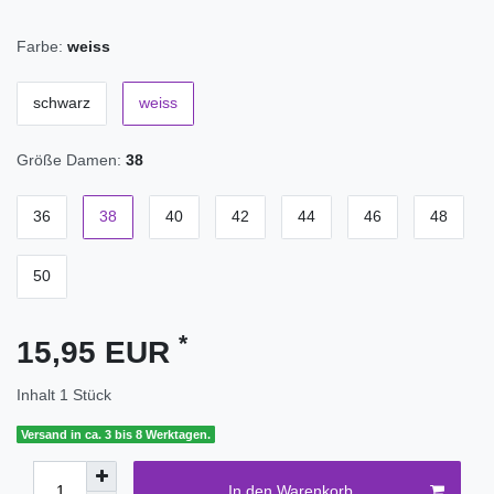
Farbe:
weiss
schwarz
weiss
Größe Damen:
38
36
38
40
42
44
46
48
50
*
15,95 EUR
Inhalt
1
Stück
Versand in ca. 3 bis 8 Werktagen.
In den Warenkorb