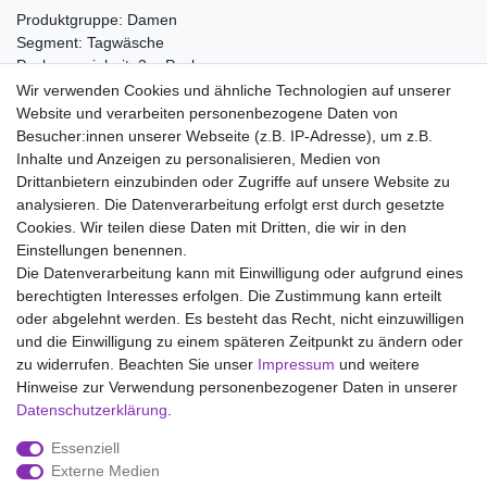
Produktgruppe: Damen
Segment: Tagwäsche
Packungseinheit: 2er Pack
Wir verwenden Cookies und ähnliche Technologien auf unserer
Material:
Website und verarbeiten personenbezogene Daten von
100% Baumwolle
Besucher:innen unserer Webseite (z.B. IP-Adresse), um z.B.
Inhalte und Anzeigen zu personalisieren, Medien von
Drittanbietern einzubinden oder Zugriffe auf unsere Website zu
analysieren. Die Datenverarbeitung erfolgt erst durch gesetzte
Wir liefern mit DHL (auch Samstags)
Cookies. Wir teilen diese Daten mit Dritten, die wir in den
Einstellungen benennen.
Kostenloser Versand
Die Datenverarbeitung kann mit Einwilligung oder aufgrund eines
berechtigten Interesses erfolgen. Die Zustimmung kann erteilt
14 Tage Rückgaberecht
oder abgelehnt werden. Es besteht das Recht, nicht einzuwilligen
und die Einwilligung zu einem späteren Zeitpunkt zu ändern oder
zu widerrufen. Beachten Sie unser
Impressum
und weitere
Hinweise zur Verwendung personenbezogener Daten in unserer
Impressum
Daten­schutz­erklärung
AGB
Daten­schutz­erklärung
.
Essenziell
Widerrufs­recht
Kontakt
Vertrag widerrufen
Externe Medien