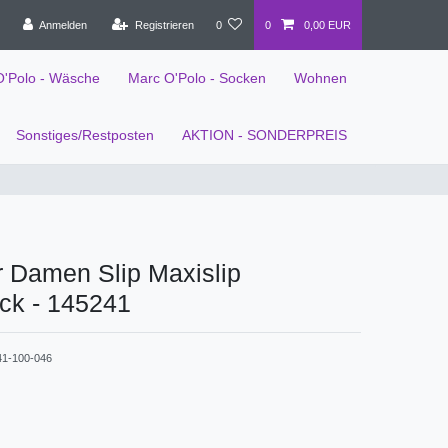
Anmelden
Registrieren
0
0
0,00 EUR
O'Polo - Wäsche
Marc O'Polo - Socken
Wohnen
Sonstiges/Restposten
AKTION - SONDERPREIS
 Damen Slip Maxislip
ck - 145241
41-100-046