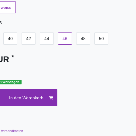
weiss
6
40
42
44
46
48
50
*
EUR
 8 Werktagen.
In den Warenkorb
.
Versandkosten