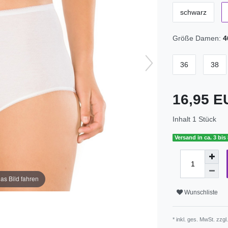
schwarz
Größe Damen:
4
36
38
16,95 
Inhalt
1
Stück
Versand in ca. 3 bis
as Bild fahren
Wunschliste
* inkl. ges. MwSt. zzgl