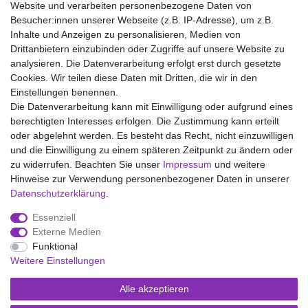
Waschen bei 40°C, Nicht bleichen, Trockner (Stufe 1), Handwarm
Website und verarbeiten personenbezogene Daten von
bügeln Stufe 1, Nicht chemisch reinigen
Besucher:innen unserer Webseite (z.B. IP-Adresse), um z.B.
Inhalte und Anzeigen zu personalisieren, Medien von
Drittanbietern einzubinden oder Zugriffe auf unsere Website zu
analysieren. Die Datenverarbeitung erfolgt erst durch gesetzte
Wir liefern mit DHL (auch Samstags)
Cookies. Wir teilen diese Daten mit Dritten, die wir in den
Einstellungen benennen.
Kostenloser Versand
Die Datenverarbeitung kann mit Einwilligung oder aufgrund eines
berechtigten Interesses erfolgen. Die Zustimmung kann erteilt
14 Tage Rückgaberecht
oder abgelehnt werden. Es besteht das Recht, nicht einzuwilligen
und die Einwilligung zu einem späteren Zeitpunkt zu ändern oder
zu widerrufen. Beachten Sie unser
Impressum
und weitere
Hinweise zur Verwendung personenbezogener Daten in unserer
Impressum
Daten­schutz­erklärung
AGB
Daten­schutz­erklärung
.
Essenziell
Widerrufs­recht
Kontakt
Vertrag widerrufen
Externe Medien
Funktional
Weitere Einstellungen
Versand- und Zahlungsmöglichkeiten
Alle akzeptieren