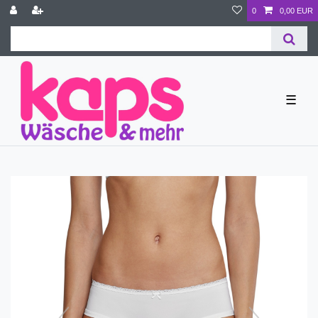
0
0,00 EUR
☰