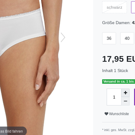
schwarz
Größe Damen:
4
36
40
17,95 
Inhalt
1
Stück
Versand in ca. 1 bis
Wunschliste
* inkl. ges. MwSt. zzgl
as Bild fahren