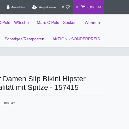
Anmelden
Registrieren
0
0
0,00 EUR
O'Polo - Wäsche
Marc O'Polo - Socken
Wohnen
Sonstiges/Restposten
AKTION - SONDERPREIS
 Damen Slip Bikini Hipster
lität mit Spitze - 157415
15-100-042