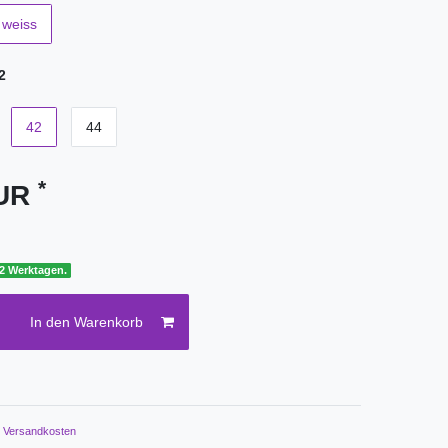
weiss
2
42
44
*
EUR
 2 Werktagen.
In den Warenkorb
.
Versandkosten