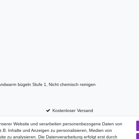
nd
andwarm bügeln Stufe 1, Nicht chemisch reinigen
Kostenloser Versand
unserer Website und verarbeiten personenbezogene Daten von
.B. Inhalte und Anzeigen zu personalisieren, Medien von
aten­schutz­erklärung
AGB
Widerrufs­recht
ite zu analysieren. Die Datenverarbeitung erfolgt erst durch
Vertrag widerru