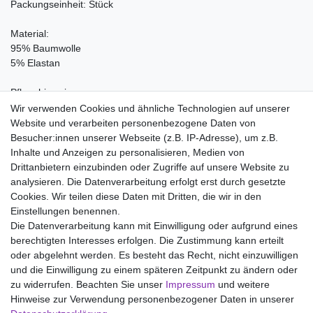
Packungseinheit: Stück
Material:
95% Baumwolle
5% Elastan
Pflegehinweis:
Waschen bei 40°C, Nicht bleichen, Trockner (Stufe 1), Handwarm
Wir verwenden Cookies und ähnliche Technologien auf unserer
bügeln Stufe 1, Nicht chemisch reinigen
Website und verarbeiten personenbezogene Daten von
Besucher:innen unserer Webseite (z.B. IP-Adresse), um z.B.
Inhalte und Anzeigen zu personalisieren, Medien von
Drittanbietern einzubinden oder Zugriffe auf unsere Website zu
analysieren. Die Datenverarbeitung erfolgt erst durch gesetzte
Wir liefern mit DHL (auch Samstags)
Cookies. Wir teilen diese Daten mit Dritten, die wir in den
Einstellungen benennen.
Kostenloser Versand
Die Datenverarbeitung kann mit Einwilligung oder aufgrund eines
berechtigten Interesses erfolgen. Die Zustimmung kann erteilt
14 Tage Rückgaberecht
oder abgelehnt werden. Es besteht das Recht, nicht einzuwilligen
und die Einwilligung zu einem späteren Zeitpunkt zu ändern oder
zu widerrufen. Beachten Sie unser
Impressum
und weitere
Hinweise zur Verwendung personenbezogener Daten in unserer
Impressum
Daten­schutz­erklärung
AGB