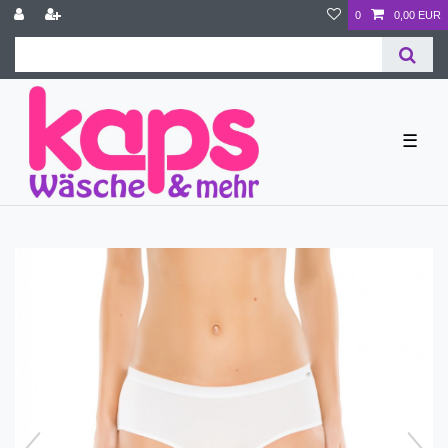
0
0,00 EUR
☰