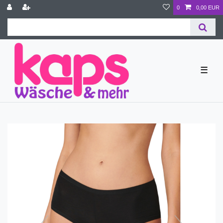
0
0,00 EUR
☰