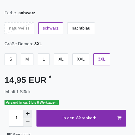
Farbe:
schwarz
naturweiss
schwarz
nachtblau
Größe Damen:
3XL
S
M
L
XL
XXL
3XL
*
14,95 EUR
Inhalt
1
Stück
Versand in ca. 3 bis 8 Werktagen.
In den Warenkorb
Wunschliste