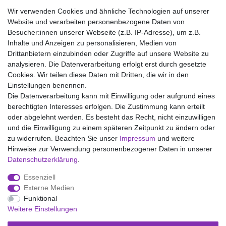
20% Elastan
Wir verwenden Cookies und ähnliche Technologien auf unserer
Waschen bei 40°C, Nicht bleichen, Nicht im Tumbler trocknen,
Website und verarbeiten personenbezogene Daten von
Handwarm bügeln Stufe 1, Nicht chemisch reinigen
Besucher:innen unserer Webseite (z.B. IP-Adresse), um z.B.
Inhalte und Anzeigen zu personalisieren, Medien von
Drittanbietern einzubinden oder Zugriffe auf unsere Website zu
analysieren. Die Datenverarbeitung erfolgt erst durch gesetzte
Wir liefern mit DHL (auch Samstags)
Cookies. Wir teilen diese Daten mit Dritten, die wir in den
Einstellungen benennen.
Kostenloser Versand
Die Datenverarbeitung kann mit Einwilligung oder aufgrund eines
berechtigten Interesses erfolgen. Die Zustimmung kann erteilt
14 Tage Rückgaberecht
oder abgelehnt werden. Es besteht das Recht, nicht einzuwilligen
und die Einwilligung zu einem späteren Zeitpunkt zu ändern oder
zu widerrufen. Beachten Sie unser
Impressum
und weitere
Hinweise zur Verwendung personenbezogener Daten in unserer
Impressum
Daten­schutz­erklärung
AGB
Daten­schutz­erklärung
.
Essenziell
Widerrufs­recht
Kontakt
Vertrag widerrufen
Externe Medien
Funktional
Weitere Einstellungen
Versand- und Zahlungsmöglichkeiten