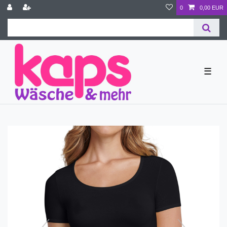
0
0,00 EUR
☰