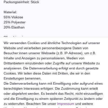
Packungseinheit: Stück
Material:
55% Viskose
25% Polyester
20% Elasthan
Pflegehinweis:
Waschen bei 40°C, Nicht bleichen, Nicht im Tumbler trocknen,
Wir verwenden Cookies und ähnliche Technologien auf unserer
Handwarm bügeln Stufe 1, Nicht chemisch reinigen
Website und verarbeiten personenbezogene Daten von
Besucher:innen unserer Webseite (z.B. IP-Adresse), um z.B.
Inhalte und Anzeigen zu personalisieren, Medien von
Drittanbietern einzubinden oder Zugriffe auf unsere Website zu
analysieren. Die Datenverarbeitung erfolgt erst durch gesetzte
Wir liefern mit DHL (auch Samstags)
Cookies. Wir teilen diese Daten mit Dritten, die wir in den
Einstellungen benennen.
Kostenloser Versand
Die Datenverarbeitung kann mit Einwilligung oder aufgrund eines
berechtigten Interesses erfolgen. Die Zustimmung kann erteilt
14 Tage Rückgaberecht
oder abgelehnt werden. Es besteht das Recht, nicht einzuwilligen
und die Einwilligung zu einem späteren Zeitpunkt zu ändern oder
zu widerrufen. Beachten Sie unser
Impressum
und weitere