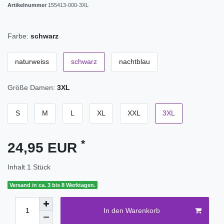
Artikelnummer
155413-000-3XL
Farbe:
schwarz
naturweiss
schwarz
nachtblau
Größe Damen:
3XL
S
M
L
XL
XXL
3XL
*
24,95 EUR
Inhalt
1
Stück
Versand in ca. 3 bis 8 Werktagen.
In den Warenkorb