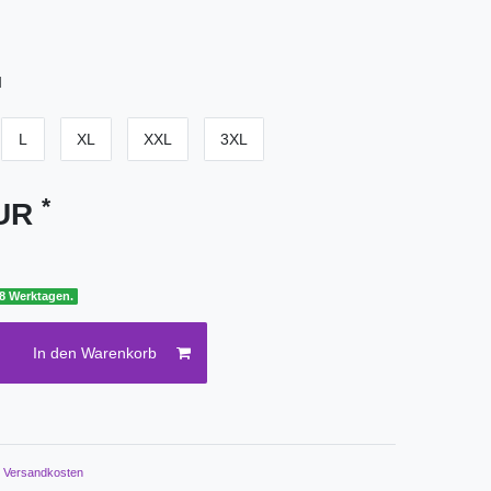
M
L
XL
XXL
3XL
*
EUR
 8 Werktagen.
In den Warenkorb
.
Versandkosten