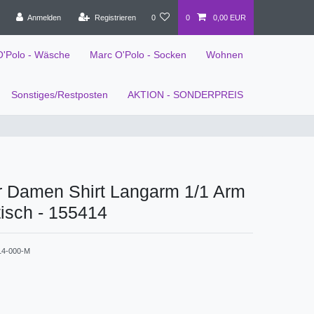
Anmelden
Registrieren
0
0
0,00 EUR
O'Polo - Wäsche
Marc O'Polo - Socken
Wohnen
Sonstiges/Restposten
AKTION - SONDERPREIS
r Damen Shirt Langarm 1/1 Arm
tisch - 155414
14-000-M