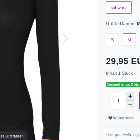
schwarz
Größe Damen:
S
M
29,95 
Inhalt
1
Stück
Versand in ca. 3 bis
Wunschliste
* inkl. ges. MwSt. zzgl
as Bild fahren