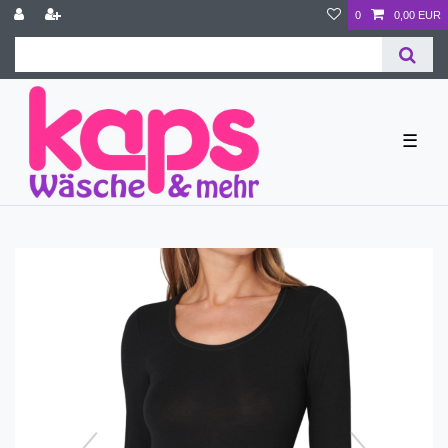
0
0,00 EUR
☰