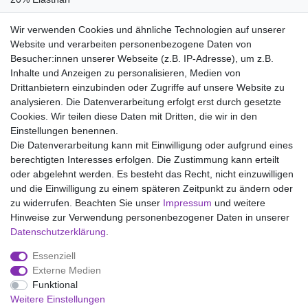
Pflegehinweise:
Wir verwenden Cookies und ähnliche Technologien auf unserer
Waschen bei 40°C, Nicht bleichen, Nicht im Tumbler trocknen,
Website und verarbeiten personenbezogene Daten von
Handwarm bügeln Stufe 1, Nicht chemisch reinigen
Besucher:innen unserer Webseite (z.B. IP-Adresse), um z.B.
Inhalte und Anzeigen zu personalisieren, Medien von
Drittanbietern einzubinden oder Zugriffe auf unsere Website zu
analysieren. Die Datenverarbeitung erfolgt erst durch gesetzte
Wir liefern mit DHL (auch Samstags)
Cookies. Wir teilen diese Daten mit Dritten, die wir in den
Einstellungen benennen.
Kostenloser Versand
Die Datenverarbeitung kann mit Einwilligung oder aufgrund eines
berechtigten Interesses erfolgen. Die Zustimmung kann erteilt
14 Tage Rückgaberecht
oder abgelehnt werden. Es besteht das Recht, nicht einzuwilligen
und die Einwilligung zu einem späteren Zeitpunkt zu ändern oder
zu widerrufen. Beachten Sie unser
Impressum
und weitere
Hinweise zur Verwendung personenbezogener Daten in unserer
Impressum
Daten­schutz­erklärung
AGB
Daten­schutz­erklärung
.
Essenziell
Widerrufs­recht
Kontakt
Vertrag widerrufen
Externe Medien
Funktional
Weitere Einstellungen