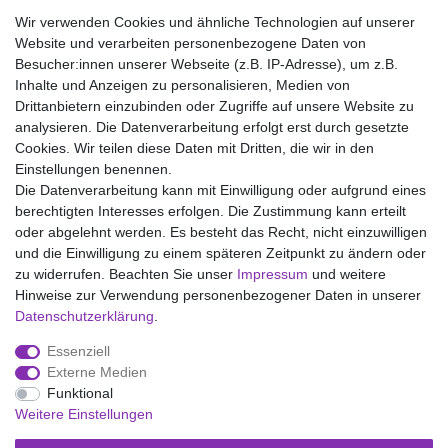
20% Elasthan
Wir verwenden Cookies und ähnliche Technologien auf unserer
Waschen bei 40°C, Nicht bleichen, Nicht im Tumbler trocknen,
Website und verarbeiten personenbezogene Daten von
Handwarm bügeln Stufe 1, Nicht chemisch reinigen
Besucher:innen unserer Webseite (z.B. IP-Adresse), um z.B.
Inhalte und Anzeigen zu personalisieren, Medien von
Drittanbietern einzubinden oder Zugriffe auf unsere Website zu
analysieren. Die Datenverarbeitung erfolgt erst durch gesetzte
Wir liefern mit DHL (auch Samstags)
Cookies. Wir teilen diese Daten mit Dritten, die wir in den
Einstellungen benennen.
Kostenloser Versand
Die Datenverarbeitung kann mit Einwilligung oder aufgrund eines
berechtigten Interesses erfolgen. Die Zustimmung kann erteilt
14 Tage Rückgaberecht
oder abgelehnt werden. Es besteht das Recht, nicht einzuwilligen
und die Einwilligung zu einem späteren Zeitpunkt zu ändern oder
zu widerrufen. Beachten Sie unser
Impressum
und weitere
Hinweise zur Verwendung personenbezogener Daten in unserer
Impressum
Daten­schutz­erklärung
AGB
Daten­schutz­erklärung
.
Essenziell
Widerrufs­recht
Kontakt
Vertrag widerrufen
Externe Medien
Funktional
Weitere Einstellungen
Versand- und Zahlungsmöglichkeiten