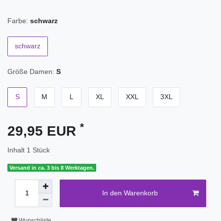
Farbe:
schwarz
schwarz
Größe Damen:
S
S
M
L
XL
XXL
3XL
*
29,95 EUR
Inhalt
1
Stück
Versand in ca. 3 bis 8 Werktagen.
In den Warenkorb
Wunschliste