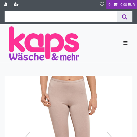
0
0,00 EUR
☰