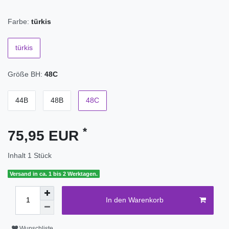
Farbe:
türkis
türkis
Größe BH:
48C
44B
48B
48C
*
75,95 EUR
Inhalt
1
Stück
Versand in ca. 1 bis 2 Werktagen.
In den Warenkorb
Wunschliste