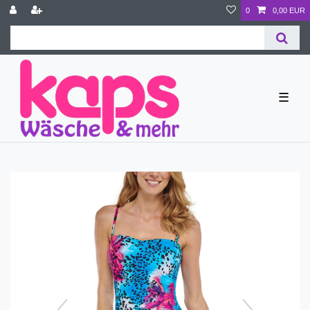
0
0,00 EUR
☰