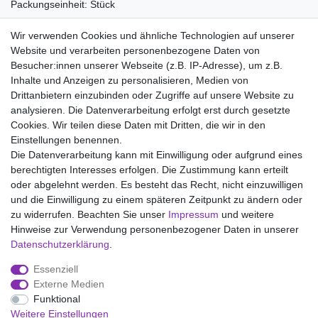
Packungseinheit: Stück
Material:
Wir verwenden Cookies und ähnliche Technologien auf unserer
80% Polyamid
Website und verarbeiten personenbezogene Daten von
20% Elastan
Besucher:innen unserer Webseite (z.B. IP-Adresse), um z.B.
Inhalte und Anzeigen zu personalisieren, Medien von
Drittanbietern einzubinden oder Zugriffe auf unsere Website zu
analysieren. Die Datenverarbeitung erfolgt erst durch gesetzte
Wir liefern mit DHL (auch Samstags)
Cookies. Wir teilen diese Daten mit Dritten, die wir in den
Einstellungen benennen.
Kostenloser Versand
Die Datenverarbeitung kann mit Einwilligung oder aufgrund eines
berechtigten Interesses erfolgen. Die Zustimmung kann erteilt
14 Tage Rückgaberecht
oder abgelehnt werden. Es besteht das Recht, nicht einzuwilligen
und die Einwilligung zu einem späteren Zeitpunkt zu ändern oder
zu widerrufen. Beachten Sie unser
Impressum
und weitere
Hinweise zur Verwendung personenbezogener Daten in unserer
Impressum
Daten­schutz­erklärung
AGB
Daten­schutz­erklärung
.
Essenziell
Widerrufs­recht
Kontakt
Vertrag widerrufen
Externe Medien
Funktional
Weitere Einstellungen