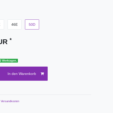
E
46E
50D
*
EUR
 2 Werktagen.
In den Warenkorb
.
Versandkosten