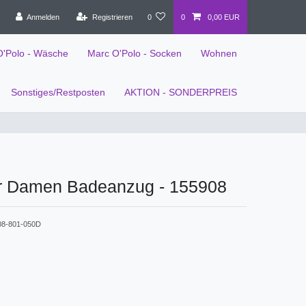
Anmelden
Registrieren
0
0
0,00 EUR
O'Polo - Wäsche
Marc O'Polo - Socken
Wohnen
Sonstiges/Restposten
AKTION - SONDERPREIS
r Damen Badeanzug - 155908
08-801-050D