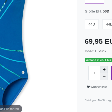
Größe BH:
50D
44D
44
69,95 
Inhalt
1
Stück
Versand in ca. 1 bis
Wunschliste
* inkl. ges. MwSt. zzgl
as Bild fahren