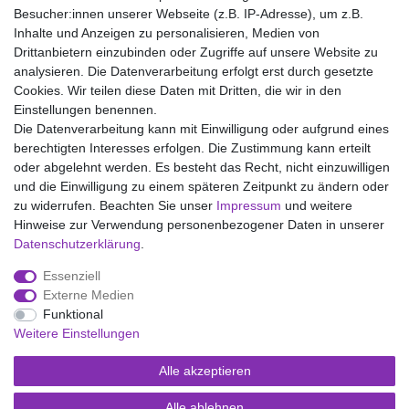
100% Baumwolle
Besucher:innen unserer Webseite (z.B. IP-Adresse), um z.B.
Inhalte und Anzeigen zu personalisieren, Medien von
Drittanbietern einzubinden oder Zugriffe auf unsere Website zu
analysieren. Die Datenverarbeitung erfolgt erst durch gesetzte
Wir liefern mit DHL (auch Samstags)
Cookies. Wir teilen diese Daten mit Dritten, die wir in den
Einstellungen benennen.
Kostenloser Versand
Die Datenverarbeitung kann mit Einwilligung oder aufgrund eines
berechtigten Interesses erfolgen. Die Zustimmung kann erteilt
14 Tage Rückgaberecht
oder abgelehnt werden. Es besteht das Recht, nicht einzuwilligen
und die Einwilligung zu einem späteren Zeitpunkt zu ändern oder
zu widerrufen. Beachten Sie unser
Impressum
und weitere
Hinweise zur Verwendung personenbezogener Daten in unserer
Impressum
Daten­schutz­erklärung
AGB
Daten­schutz­erklärung
.
Essenziell
Widerrufs­recht
Kontakt
Vertrag widerrufen
Externe Medien
Funktional
Weitere Einstellungen
Versand- und Zahlungsmöglichkeiten
Alle akzeptieren
Alle ablehnen