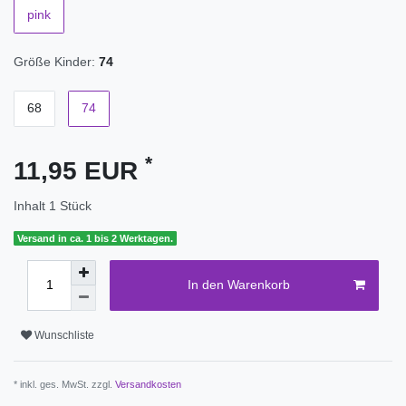
pink
Größe Kinder:
74
68
74
*
11,95 EUR
Inhalt
1
Stück
Versand in ca. 1 bis 2 Werktagen.
In den Warenkorb
Wunschliste
* inkl. ges. MwSt. zzgl.
Versandkosten