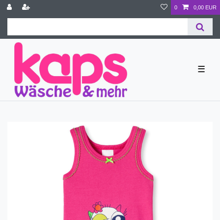
0
0,00 EUR
☰