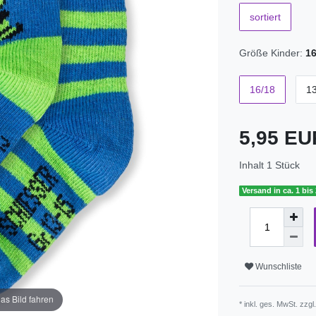
sortiert
Größe Kinder:
16
16/18
1
5,95 E
Inhalt
1
Stück
Versand in ca. 1 bis
Wunschliste
as Bild fahren
* inkl. ges. MwSt. zzgl