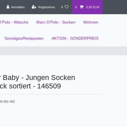
Anmelden
Registrieren
0
0
0,00 EUR
O'Polo - Wäsche
Marc O'Polo - Socken
Wohnen
Sonstiges/Restposten
AKTION - SONDERPREIS
r Baby - Jungen Socken
k sortiert - 146509
09-901-462