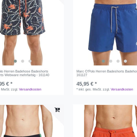
lo Herren Badehose Badeshorts
Marc O'Polo Herren Badeshorts Badeho
ts Webware mehrfarbig - 161140
161127
95 € *
45,95 € *
. MwSt.
zzgl.
Versandkosten
*
inkl. ges. MwSt.
zzgl.
Versandkosten