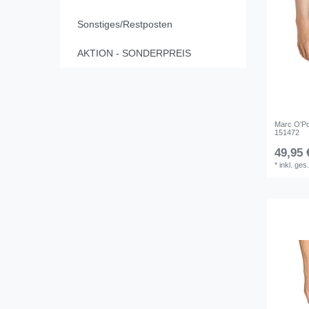
Sonstiges/Restposten
AKTION - SONDERPREIS
Marc O'P
151472
49,95 
*
inkl. ges