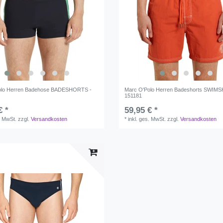
olo Herren Badehose BADESHORTS -
Marc O'Polo Herren Badeshorts SWIM
151181
€ *
59,95 € *
. MwSt.
zzgl.
Versandkosten
*
inkl. ges. MwSt.
zzgl.
Versandkosten