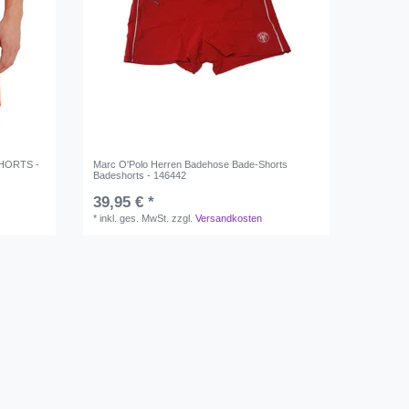
SHORTS -
Marc O'Polo Herren Badehose Bade-Shorts
Badeshorts - 146442
39,95 € *
*
inkl. ges. MwSt.
zzgl.
Versandkosten