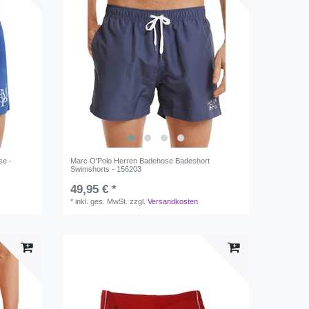
se -
Marc O'Polo Herren Badehose Badeshort
Swimshorts - 156203
49,95 € *
*
inkl. ges. MwSt.
zzgl.
Versandkosten