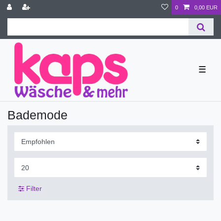
0
0,00 EUR
☰
Bademode
Filter