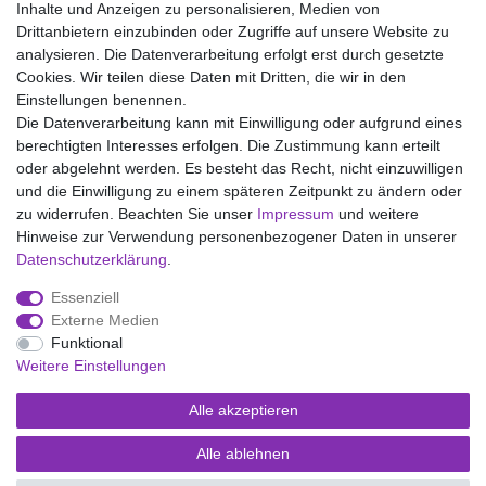
Inhalte und Anzeigen zu personalisieren, Medien von
Drittanbietern einzubinden oder Zugriffe auf unsere Website zu
analysieren. Die Datenverarbeitung erfolgt erst durch gesetzte
Wir liefern mit DHL (auch Samstags)
Cookies. Wir teilen diese Daten mit Dritten, die wir in den
Einstellungen benennen.
Kostenloser Versand
Die Datenverarbeitung kann mit Einwilligung oder aufgrund eines
berechtigten Interesses erfolgen. Die Zustimmung kann erteilt
14 Tage Rückgaberecht
oder abgelehnt werden. Es besteht das Recht, nicht einzuwilligen
und die Einwilligung zu einem späteren Zeitpunkt zu ändern oder
zu widerrufen. Beachten Sie unser
Impressum
und weitere
Hinweise zur Verwendung personenbezogener Daten in unserer
Impressum
Daten­schutz­erklärung
AGB
Daten­schutz­erklärung
.
Essenziell
Widerrufs­recht
Kontakt
Vertrag widerrufen
Externe Medien
Funktional
Weitere Einstellungen
Versand- und Zahlungsmöglichkeiten
Alle akzeptieren
Alle ablehnen
© Copyright Kaps - Wäsche & mehr 2026 | Alle Rechte vorbehalten.