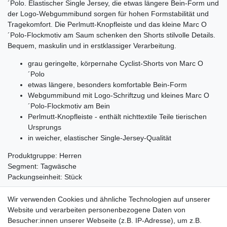
´Polo. Elastischer Single Jersey, die etwas längere Bein-Form und
der Logo-Webgummibund sorgen für hohen Formstabilität und
Tragekomfort. Die Perlmutt-Knopfleiste und das kleine Marc O
´Polo-Flockmotiv am Saum schenken den Shorts stilvolle Details.
Bequem, maskulin und in erstklassiger Verarbeitung.
grau geringelte, körpernahe Cyclist-Shorts von Marc O
´Polo
etwas längere, besonders komfortable Bein-Form
Webgummibund mit Logo-Schriftzug und kleines Marc O
´Polo-Flockmotiv am Bein
Perlmutt-Knopfleiste - enthält nichttextile Teile tierischen
Ursprungs
in weicher, elastischer Single-Jersey-Qualität
Produktgruppe: Herren
Segment: Tagwäsche
Packungseinheit: Stück
Material:
Wir verwenden Cookies und ähnliche Technologien auf unserer
95% Baumwolle
Website und verarbeiten personenbezogene Daten von
5% Elastan
Besucher:innen unserer Webseite (z.B. IP-Adresse), um z.B.