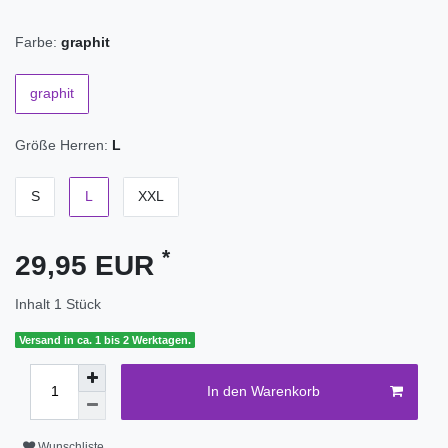
Farbe:
graphit
graphit
Größe Herren:
L
S
L
XXL
*
29,95 EUR
Inhalt
1
Stück
Versand in ca. 1 bis 2 Werktagen.
In den Warenkorb
Wunschliste