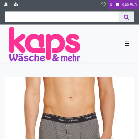
0
0,00 EUR
☰