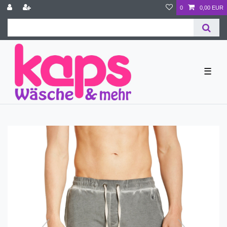
0
0,00 EUR
☰