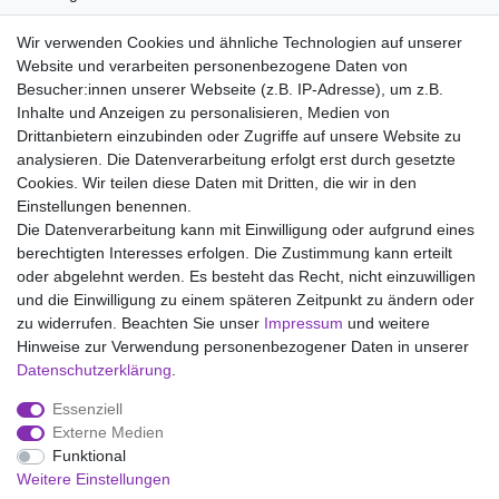
Material:
Wir verwenden Cookies und ähnliche Technologien auf unserer
100% Baumwolle
Website und verarbeiten personenbezogene Daten von
aus komfortabler Sweatwear
Besucher:innen unserer Webseite (z.B. IP-Adresse), um z.B.
Inhalte und Anzeigen zu personalisieren, Medien von
Drittanbietern einzubinden oder Zugriffe auf unsere Website zu
analysieren. Die Datenverarbeitung erfolgt erst durch gesetzte
Wir liefern mit DHL (auch Samstags)
Cookies. Wir teilen diese Daten mit Dritten, die wir in den
Einstellungen benennen.
Kostenloser Versand
Die Datenverarbeitung kann mit Einwilligung oder aufgrund eines
berechtigten Interesses erfolgen. Die Zustimmung kann erteilt
14 Tage Rückgaberecht
oder abgelehnt werden. Es besteht das Recht, nicht einzuwilligen
und die Einwilligung zu einem späteren Zeitpunkt zu ändern oder
zu widerrufen. Beachten Sie unser
Impressum
und weitere
Hinweise zur Verwendung personenbezogener Daten in unserer
Impressum
Daten­schutz­erklärung
AGB
Daten­schutz­erklärung
.
Essenziell
Widerrufs­recht
Kontakt
Vertrag widerrufen
Externe Medien
Funktional
Weitere Einstellungen