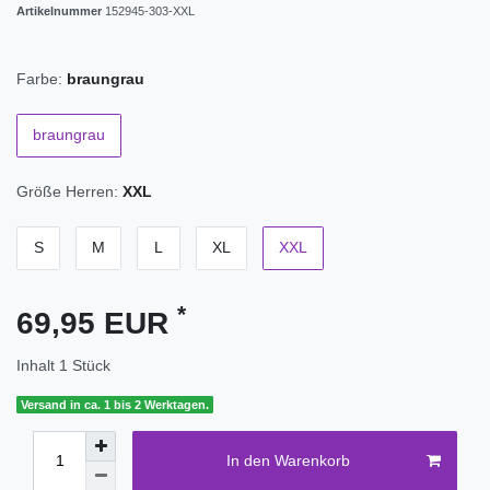
Artikelnummer
152945-303-XXL
Farbe:
braungrau
braungrau
Größe Herren:
XXL
S
M
L
XL
XXL
*
69,95 EUR
Inhalt
1
Stück
Versand in ca. 1 bis 2 Werktagen.
In den Warenkorb