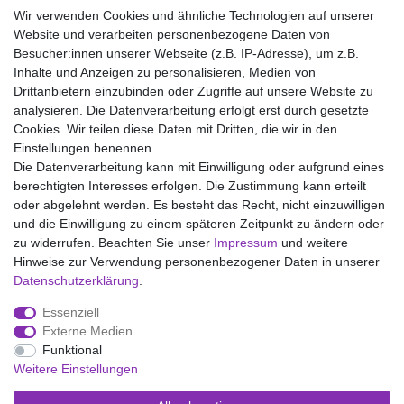
Material:
Wir verwenden Cookies und ähnliche Technologien auf unserer
50% Baumwolle
Website und verarbeiten personenbezogene Daten von
50% Modal
Besucher:innen unserer Webseite (z.B. IP-Adresse), um z.B.
Inhalte und Anzeigen zu personalisieren, Medien von
Drittanbietern einzubinden oder Zugriffe auf unsere Website zu
analysieren. Die Datenverarbeitung erfolgt erst durch gesetzte
Wir liefern mit DHL (auch Samstags)
Cookies. Wir teilen diese Daten mit Dritten, die wir in den
Einstellungen benennen.
Kostenloser Versand
Die Datenverarbeitung kann mit Einwilligung oder aufgrund eines
berechtigten Interesses erfolgen. Die Zustimmung kann erteilt
14 Tage Rückgaberecht
oder abgelehnt werden. Es besteht das Recht, nicht einzuwilligen
und die Einwilligung zu einem späteren Zeitpunkt zu ändern oder
zu widerrufen. Beachten Sie unser
Impressum
und weitere
Hinweise zur Verwendung personenbezogener Daten in unserer
Impressum
Daten­schutz­erklärung
AGB
Daten­schutz­erklärung
.
Essenziell
Widerrufs­recht
Kontakt
Vertrag widerrufen
Externe Medien
Funktional
Weitere Einstellungen
Versand- und Zahlungsmöglichkeiten