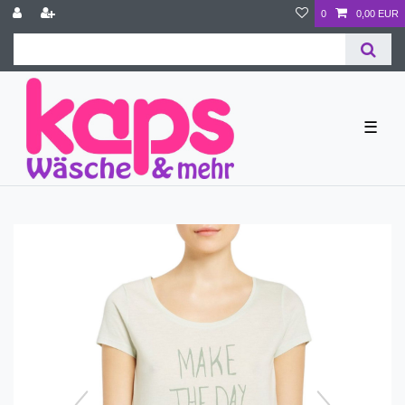
0
0,00 EUR
☰