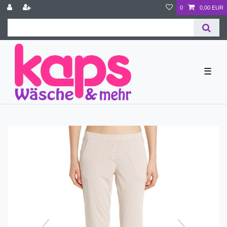
0
0,00 EUR
☰