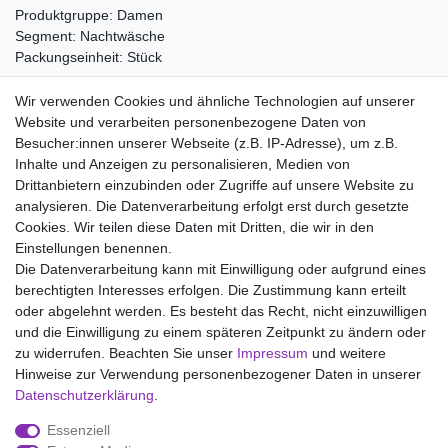
Produktgruppe: Damen
Segment: Nachtwäsche
Packungseinheit: Stück
Material:
Wir verwenden Cookies und ähnliche Technologien auf unserer
50% Baumwolle
Website und verarbeiten personenbezogene Daten von
50% Modal
Besucher:innen unserer Webseite (z.B. IP-Adresse), um z.B.
Inhalte und Anzeigen zu personalisieren, Medien von
Drittanbietern einzubinden oder Zugriffe auf unsere Website zu
analysieren. Die Datenverarbeitung erfolgt erst durch gesetzte
Wir liefern mit DHL (auch Samstags)
Cookies. Wir teilen diese Daten mit Dritten, die wir in den
Einstellungen benennen.
Kostenloser Versand
Die Datenverarbeitung kann mit Einwilligung oder aufgrund eines
berechtigten Interesses erfolgen. Die Zustimmung kann erteilt
14 Tage Rückgaberecht
oder abgelehnt werden. Es besteht das Recht, nicht einzuwilligen
und die Einwilligung zu einem späteren Zeitpunkt zu ändern oder
zu widerrufen. Beachten Sie unser
Impressum
und weitere
Hinweise zur Verwendung personenbezogener Daten in unserer
Impressum
Daten­schutz­erklärung
AGB
Daten­schutz­erklärung
.
Essenziell
Widerrufs­recht
Kontakt
Vertrag widerrufen