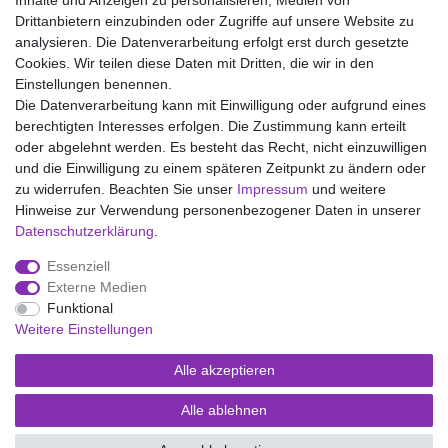
Inhalte und Anzeigen zu personalisieren, Medien von
Drittanbietern einzubinden oder Zugriffe auf unsere Website zu
analysieren. Die Datenverarbeitung erfolgt erst durch gesetzte
Wir liefern mit DHL (auch Samstags)
Cookies. Wir teilen diese Daten mit Dritten, die wir in den
Einstellungen benennen.
Kostenloser Versand
Die Datenverarbeitung kann mit Einwilligung oder aufgrund eines
berechtigten Interesses erfolgen. Die Zustimmung kann erteilt
14 Tage Rückgaberecht
oder abgelehnt werden. Es besteht das Recht, nicht einzuwilligen
und die Einwilligung zu einem späteren Zeitpunkt zu ändern oder
zu widerrufen. Beachten Sie unser
Impressum
und weitere
Hinweise zur Verwendung personenbezogener Daten in unserer
Impressum
Daten­schutz­erklärung
AGB
Daten­schutz­erklärung
.
Essenziell
Widerrufs­recht
Kontakt
Vertrag widerrufen
Externe Medien
Funktional
Weitere Einstellungen
Versand- und Zahlungsmöglichkeiten
Alle akzeptieren
Alle ablehnen
© Copyright Kaps - Wäsche & mehr 2026 | Alle Rechte vorbehalten.