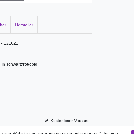
cher
Hersteller
 - 121621
ß in schwarz/rot/gold
Kostenloser Versand
unserer Website und verarbeiten personenbezogene Daten von