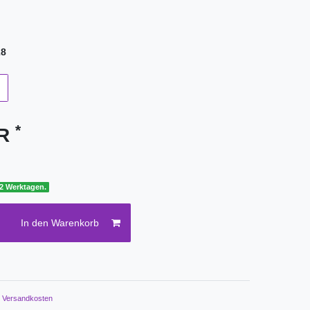
28
*
UR
 2 Werktagen.
In den Warenkorb
.
Versandkosten