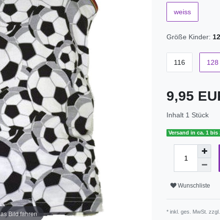
weiss
Größe Kinder:
1
116
128
9,95 E
Inhalt
1
Stück
Versand in ca. 1 bis
Wunschliste
* inkl. ges. MwSt. zzgl
as Bild fahren