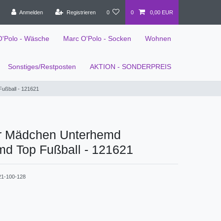
Anmelden
Registrieren
0
0
0,00 EUR
O'Polo - Wäsche
Marc O'Polo - Socken
Wohnen
Sonstiges/Restposten
AKTION - SONDERPREIS
ußball - 121621
r Mädchen Unterhemd
md Top Fußball - 121621
21-100-128