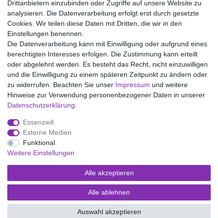
Drittanbietern einzubinden oder Zugriffe auf unsere Website zu
analysieren. Die Datenverarbeitung erfolgt erst durch gesetzte
Wir liefern mit DHL (auch Samstags)
Cookies. Wir teilen diese Daten mit Dritten, die wir in den
Einstellungen benennen.
Kostenloser Versand
Die Datenverarbeitung kann mit Einwilligung oder aufgrund eines
berechtigten Interesses erfolgen. Die Zustimmung kann erteilt
14 Tage Rückgaberecht
oder abgelehnt werden. Es besteht das Recht, nicht einzuwilligen
und die Einwilligung zu einem späteren Zeitpunkt zu ändern oder
zu widerrufen. Beachten Sie unser
Impressum
und weitere
Hinweise zur Verwendung personenbezogener Daten in unserer
Impressum
Daten­schutz­erklärung
AGB
Daten­schutz­erklärung
.
Essenziell
Widerrufs­recht
Kontakt
Vertrag widerrufen
Externe Medien
Funktional
Weitere Einstellungen
Versand- und Zahlungsmöglichkeiten
Alle akzeptieren
Alle ablehnen
© Copyright Kaps - Wäsche & mehr 2026 | Alle Rechte vorbehalten.
Auswahl akzeptieren