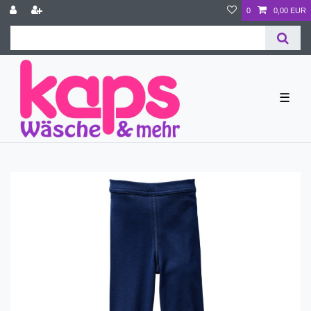
0
0,00 EUR
☰