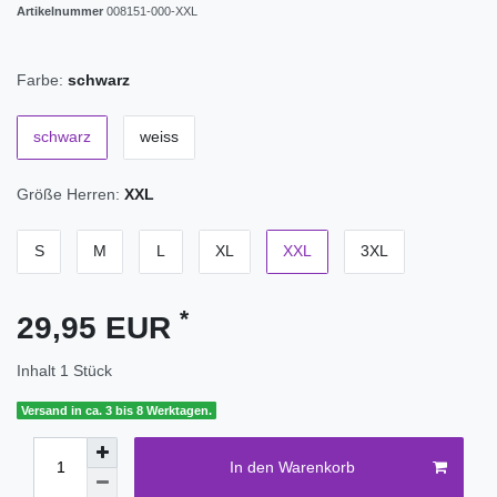
Artikelnummer
008151-000-XXL
Farbe:
schwarz
schwarz
weiss
Größe Herren:
XXL
S
M
L
XL
XXL
3XL
*
29,95 EUR
Inhalt
1
Stück
Versand in ca. 3 bis 8 Werktagen.
In den Warenkorb