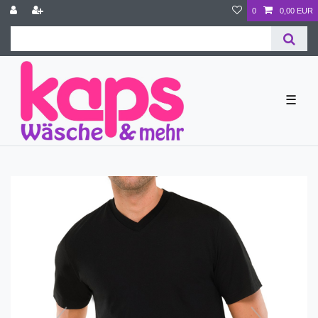
0
0,00 EUR
☰