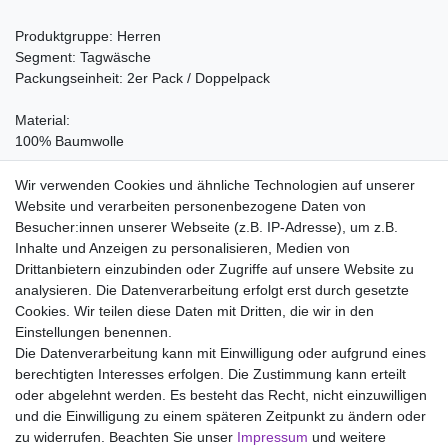
Produktgruppe: Herren
Segment: Tagwäsche
Packungseinheit: 2er Pack / Doppelpack
Material:
100% Baumwolle
Pflegehinweis:
Wir verwenden Cookies und ähnliche Technologien auf unserer
Waschen bei 60°C, Nicht bleichen, Trockner (Stufe 1), Heiss
Website und verarbeiten personenbezogene Daten von
Bügeln (Stufe 3), Nicht chemisch reinigen
Besucher:innen unserer Webseite (z.B. IP-Adresse), um z.B.
Inhalte und Anzeigen zu personalisieren, Medien von
Drittanbietern einzubinden oder Zugriffe auf unsere Website zu
analysieren. Die Datenverarbeitung erfolgt erst durch gesetzte
Wir liefern mit DHL (auch Samstags)
Cookies. Wir teilen diese Daten mit Dritten, die wir in den
Einstellungen benennen.
Kostenloser Versand
Die Datenverarbeitung kann mit Einwilligung oder aufgrund eines
berechtigten Interesses erfolgen. Die Zustimmung kann erteilt
14 Tage Rückgaberecht
oder abgelehnt werden. Es besteht das Recht, nicht einzuwilligen
und die Einwilligung zu einem späteren Zeitpunkt zu ändern oder
zu widerrufen. Beachten Sie unser
Impressum
und weitere