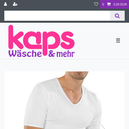
0
0,00 EUR
☰