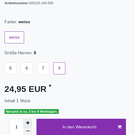
Artikelnummer
005123-100-008
Farbe:
weiss
weiss
Größe Herren:
8
5
6
7
8
*
24,95 EUR
Inhalt
1
Stück
Versand in ca. 3 bis 8 Werktagen.
In den Warenkorb