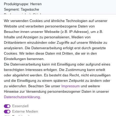
Produktgruppe: Herren
Segment: Tagwäsche
Packungseinheit: Stück
Wir verwenden Cookies und ähnliche Technologien auf unserer
Material:
Website und verarbeiten personenbezogene Daten von
100% Baumwolle
Besucher:innen unserer Webseite (z.B. IP-Adresse), um z.B.
Inhalte und Anzeigen zu personalisieren, Medien von
Drittanbietern einzubinden oder Zugriffe auf unsere Website zu
analysieren. Die Datenverarbeitung erfolgt erst durch gesetzte
Wir liefern mit DHL (auch Samstags)
Cookies. Wir teilen diese Daten mit Dritten, die wir in den
Einstellungen benennen.
Kostenloser Versand
Die Datenverarbeitung kann mit Einwilligung oder aufgrund eines
berechtigten Interesses erfolgen. Die Zustimmung kann erteilt
14 Tage Rückgaberecht
oder abgelehnt werden. Es besteht das Recht, nicht einzuwilligen
und die Einwilligung zu einem späteren Zeitpunkt zu ändern oder
zu widerrufen. Beachten Sie unser
Impressum
und weitere
Hinweise zur Verwendung personenbezogener Daten in unserer
Impressum
Daten­schutz­erklärung
AGB
Daten­schutz­erklärung
.
Essenziell
Widerrufs­recht
Kontakt
Vertrag widerrufen
Externe Medien