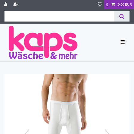
0
0,00 EUR
☰