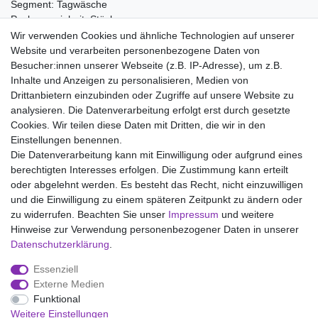
Segment: Tagwäsche
Packungseinheit: Stück
Wir verwenden Cookies und ähnliche Technologien auf unserer
Material:
Website und verarbeiten personenbezogene Daten von
100% Baumwolle
Besucher:innen unserer Webseite (z.B. IP-Adresse), um z.B.
Inhalte und Anzeigen zu personalisieren, Medien von
Drittanbietern einzubinden oder Zugriffe auf unsere Website zu
analysieren. Die Datenverarbeitung erfolgt erst durch gesetzte
Wir liefern mit DHL (auch Samstags)
Cookies. Wir teilen diese Daten mit Dritten, die wir in den
Einstellungen benennen.
Kostenloser Versand
Die Datenverarbeitung kann mit Einwilligung oder aufgrund eines
berechtigten Interesses erfolgen. Die Zustimmung kann erteilt
14 Tage Rückgaberecht
oder abgelehnt werden. Es besteht das Recht, nicht einzuwilligen
und die Einwilligung zu einem späteren Zeitpunkt zu ändern oder
zu widerrufen. Beachten Sie unser
Impressum
und weitere
Hinweise zur Verwendung personenbezogener Daten in unserer
Impressum
Daten­schutz­erklärung
AGB
Daten­schutz­erklärung
.
Essenziell
Widerrufs­recht
Kontakt
Vertrag widerrufen
Externe Medien
Funktional
Weitere Einstellungen