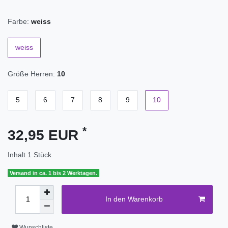
Farbe:
weiss
weiss
Größe Herren:
10
5
6
7
8
9
10
*
32,95 EUR
Inhalt
1
Stück
Versand in ca. 1 bis 2 Werktagen.
In den Warenkorb
Wunschliste