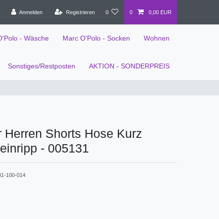
Anmelden
Registrieren
0
0
0,00 EUR
O'Polo - Wäsche
Marc O'Polo - Socken
Wohnen
Sonstiges/Restposten
AKTION - SONDERPREIS
r Herren Shorts Hose Kurz
Feinripp - 005131
31-100-014