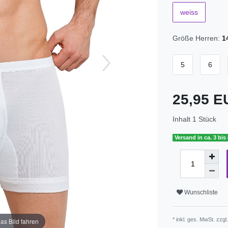
weiss
Größe Herren:
1
5
6
25,95 
Inhalt
1
Stück
Versand in ca. 3 bis
Wunschliste
* inkl. ges. MwSt. zzgl
as Bild fahren