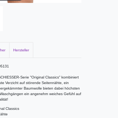
cher
Hersteller
005131
SCHIESSER-Serie "Original Classics" kombiniert
te Verzicht auf störende Seitennähte, ein
upergekämmter Baumwolle bieten dabei höchsten
n Waschgängen ein angenehm weiches Gefühl auf
ität!
al Classics
nähte