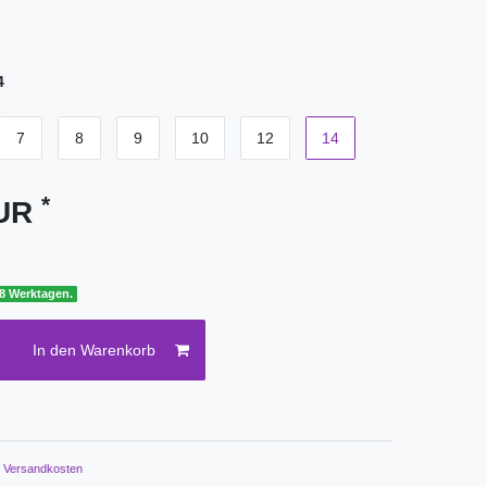
4
7
8
9
10
12
14
*
EUR
 8 Werktagen.
In den Warenkorb
.
Versandkosten