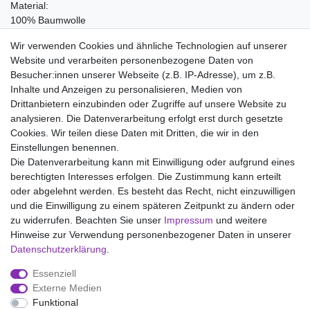
Material:
100% Baumwolle
Pflegehinweise:
Wir verwenden Cookies und ähnliche Technologien auf unserer
Waschen bei 95°C, Nicht bleichen, Trockner (Stufe 1), Heiss
Website und verarbeiten personenbezogene Daten von
Bügeln (Stufe 3), Nicht chemisch reinigen
Besucher:innen unserer Webseite (z.B. IP-Adresse), um z.B.
Inhalte und Anzeigen zu personalisieren, Medien von
Drittanbietern einzubinden oder Zugriffe auf unsere Website zu
analysieren. Die Datenverarbeitung erfolgt erst durch gesetzte
Wir liefern mit DHL (auch Samstags)
Cookies. Wir teilen diese Daten mit Dritten, die wir in den
Einstellungen benennen.
Kostenloser Versand
Die Datenverarbeitung kann mit Einwilligung oder aufgrund eines
berechtigten Interesses erfolgen. Die Zustimmung kann erteilt
14 Tage Rückgaberecht
oder abgelehnt werden. Es besteht das Recht, nicht einzuwilligen
und die Einwilligung zu einem späteren Zeitpunkt zu ändern oder
zu widerrufen. Beachten Sie unser
Impressum
und weitere
Hinweise zur Verwendung personenbezogener Daten in unserer
Impressum
Daten­schutz­erklärung
AGB
Daten­schutz­erklärung
.
Essenziell
Widerrufs­recht
Kontakt
Vertrag widerrufen
Externe Medien
Funktional