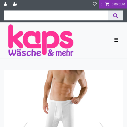
0
0,00 EUR
☰