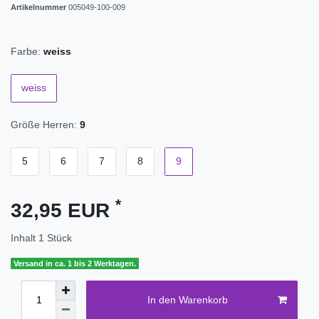
Artikelnummer
005049-100-009
Farbe:
weiss
weiss
Größe Herren:
9
5
6
7
8
9
*
32,95 EUR
Inhalt
1
Stück
Versand in ca. 1 bis 2 Werktagen.
In den Warenkorb