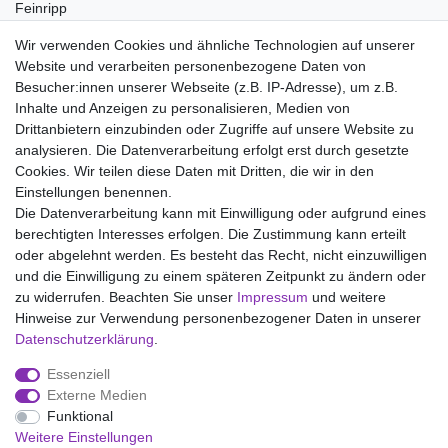
Feinripp
Pflegehinweis:
Wir verwenden Cookies und ähnliche Technologien auf unserer
Waschen bei 95°C, Nicht bleichen, Trockner (Stufe 1), Heiss
Website und verarbeiten personenbezogene Daten von
Bügeln (Stufe 3), Nicht chemisch reinigen
Besucher:innen unserer Webseite (z.B. IP-Adresse), um z.B.
Inhalte und Anzeigen zu personalisieren, Medien von
Drittanbietern einzubinden oder Zugriffe auf unsere Website zu
analysieren. Die Datenverarbeitung erfolgt erst durch gesetzte
Wir liefern mit DHL (auch Samstags)
Cookies. Wir teilen diese Daten mit Dritten, die wir in den
Einstellungen benennen.
Kostenloser Versand
Die Datenverarbeitung kann mit Einwilligung oder aufgrund eines
berechtigten Interesses erfolgen. Die Zustimmung kann erteilt
14 Tage Rückgaberecht
oder abgelehnt werden. Es besteht das Recht, nicht einzuwilligen
und die Einwilligung zu einem späteren Zeitpunkt zu ändern oder
zu widerrufen. Beachten Sie unser
Impressum
und weitere
Hinweise zur Verwendung personenbezogener Daten in unserer
Impressum
Daten­schutz­erklärung
AGB
Daten­schutz­erklärung
.
Essenziell
Widerrufs­recht
Kontakt
Vertrag widerrufen
Externe Medien
Funktional
Weitere Einstellungen