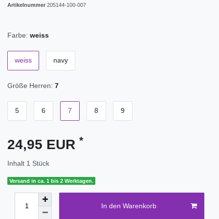
Artikelnummer
205144-100-007
Farbe:
weiss
weiss
navy
Größe Herren:
7
5
6
7
8
9
*
24,95 EUR
Inhalt
1
Stück
Versand in ca. 1 bis 2 Werktagen.
In den Warenkorb