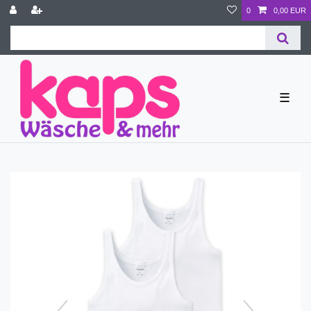
0
0,00 EUR
☰