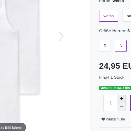
Farbe:
weiss
weiss
na
Größe Herren:
6
5
6
24,95 
Inhalt
1
Stück
Versand in ca. 3 bis
Wunschliste
as Bild fahren