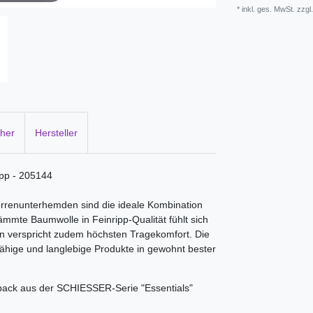
* inkl. ges. MwSt. zzgl
cher
Hersteller
ipp - 205144
rrenunterhemden sind die ideale Kombination
mte Baumwolle in Feinripp-Qualität fühlt sich
rn verspricht zudem höchsten Tragekomfort. Die
fähige und langlebige Produkte in gewohnt bester
pack aus der SCHIESSER-Serie "Essentials"