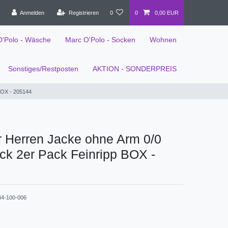
Anmelden
Registrieren
0
0
0,00 EUR
O'Polo - Wäsche
Marc O'Polo - Socken
Wohnen
Sonstiges/Restposten
AKTION - SONDERPREIS
BOX - 205144
r Herren Jacke ohne Arm 0/0
ck 2er Pack Feinripp BOX -
44-100-006