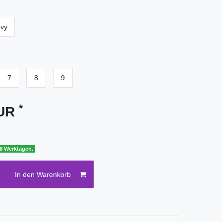
vy
7
8
9
*
EUR
 8 Werktagen.
In den Warenkorb