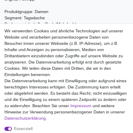
Produktgruppe: Damen
Segment: Tagwäsche
Packungseinheit: 2er Pack (Mehrfach)
Wir verwenden Cookies und ähnliche Technologien auf unserer
Material:
Website und verarbeiten personenbezogene Daten von
100% Baumwolle
Besucher:innen unserer Webseite (z.B. IP-Adresse), um z.B.
Inhalte und Anzeigen zu personalisieren, Medien von
Drittanbietern einzubinden oder Zugriffe auf unsere Website zu
analysieren. Die Datenverarbeitung erfolgt erst durch gesetzte
Wir liefern mit DHL (auch Samstags)
Cookies. Wir teilen diese Daten mit Dritten, die wir in den
Einstellungen benennen.
Kostenloser Versand
Die Datenverarbeitung kann mit Einwilligung oder aufgrund eines
berechtigten Interesses erfolgen. Die Zustimmung kann erteilt
14 Tage Rückgaberecht
oder abgelehnt werden. Es besteht das Recht, nicht einzuwilligen
und die Einwilligung zu einem späteren Zeitpunkt zu ändern oder
zu widerrufen. Beachten Sie unser
Impressum
und weitere
Hinweise zur Verwendung personenbezogener Daten in unserer
Impressum
Daten­schutz­erklärung
AGB
Daten­schutz­erklärung
.
Essenziell
Widerrufs­recht
Kontakt
Vertrag widerrufen