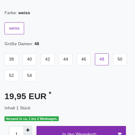
Farbe:
weiss
weiss
Größe Damen:
48
38
40
42
44
46
48
50
52
54
*
19,95 EUR
Inhalt
1
Stück
Versand in ca. 1 bis 2 Werktagen.
In den Warenkorb