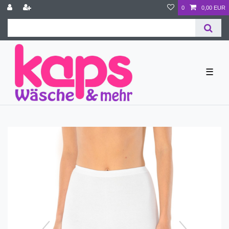
0
0,00 EUR
☰